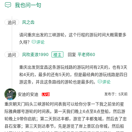

我也问一句
风之齿
追问
请问重庆出发的三峡游轮，这个行程的游玩时间大概需要多
久呀？

评论
风吹麦浪1990
回复
平老师60
追问
楼主
重庆出发到宜昌这条游玩线路的游玩时间有2天的，也有3天
和4天的，最多的还有5天的，但是最经典的游玩线路是四日
游这条，并且这条路线的游轮也是最多的。

评论

安迪的安迪
发布于：5天前
重庆朝天门码头三峡游轮时间表我可以给你分享一下我之前坐的星
际雅典娜号游轮的时间表。第一天我们晚上6点至8点登船，然后游
轮晚上9带你启航；第二天到达丰都，游览了丰都鬼城，然后去了忠
县石宝寨；第三天到达奉节，先是游览了岸上景区白帝城，然后船