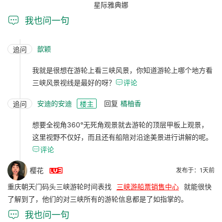
星际雅典娜

我也问一句
歆颖
追问
我就是很想在游轮上看三峡风景，你知道游轮上哪个地方看
三峡风景视线是最好的呀？

评论
安迪的安迪
回复
橘柚香
追问
楼主
想要全视角360°无死角观景就去游轮的顶层甲板上观景，
这里视野不仅好，而且还有船陪对沿途美景进行讲解的呢。

评论

樱花
发布于：1天前
重庆朝天门码头三峡游轮时间表找
三峡游船票销售中心
就能很快
了解到了，他们的对三峡所有的游轮信息都是了如指掌的。

我也问一句