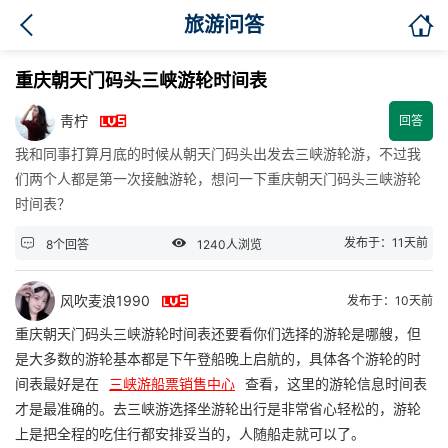

旅游问答
重庆朝天门码头三峡游轮时间表

靑柠
回答
我和同事打算月底的时候从朝天门码头出发去三峡游轮游，不过我
们两个人都是第一次接触游轮，想问一下重庆朝天门码头三峡游轮
时间表？


发布于：11天前
8个回答
1240人浏览

风吹麦浪1990
发布于：10天前
重庆朝天门码头三峡游轮时间表还要看你们选择的游轮是哪艘，但
是大多数的游轮基本都是下午登船晚上启航的，具体各个游轮的时
间表最好是在
三峡游船票销售中心
查看，这里的游轮信息时间表
才是最准确的。去三峡游选择坐游轮出行是非常省心轻松的，游轮
上是把全程的吃住行都安排妥当的，人随船走就可以了。