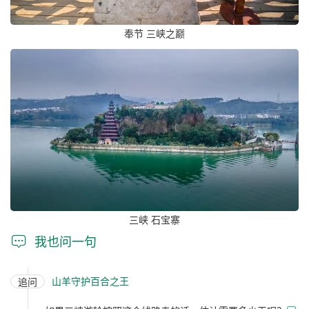
奉节 三峡之巅
三峡 石宝寨

我也问一句
山羊守护百合之王
追问