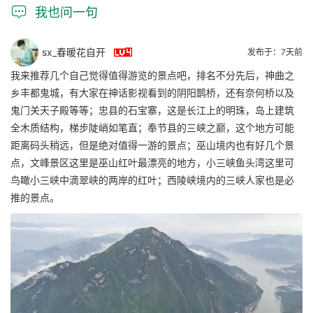

我也问一句

sx_春暖花自开
发布于：7天前
我来推荐几个自己觉得值得游览的景点吧，排名不分先后，神曲之
乡丰都鬼城，有大家在神话影视看到的阴阳鹊桥，还有奈何桥以及
鬼门关天子殿等等；忠县的石宝寨，这是长江上的明珠，岛上建筑
全木质结构，梯步陡峭如笔直；奉节县的三峡之巅，这个地方可能
距离码头稍远，但是绝对值得一游的景点；巫山境内也有好几个景
点，文峰景区这里是巫山红叶最漂亮的地方，小三峡鱼头湾这里可
鸟瞰小三峡中滴翠峡的两岸的红叶；西陵峡境内的三峡人家也是必
推的景点。