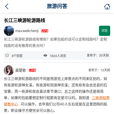

旅游问答
长江三峡游轮游路线

maxwellchenji
回答
长江三峡游轮游路线有哪些？如果包船的话可以定制线路吗？定制
线路的话有推荐的景点吗？


发布于：20天前
8个回答
1624人浏览

面楚歌
发布于：13天前
长江三峡游轮游路线的不同是用游览上岸景点的不同来区别的，如
有些游轮游神女溪，有些游轮则游神农溪；还有些有会去忠县的石
宝寨，而一些游轮就会直达奉节港口；总之这样的操作还是很简
单，如果的包船要想定制行程那肯定是可以的。我知道
三峡游船票
销售中心
可以操作，去年我们公司40人左右就是在这里团购的船
票，职业操守方便完全可以放心。