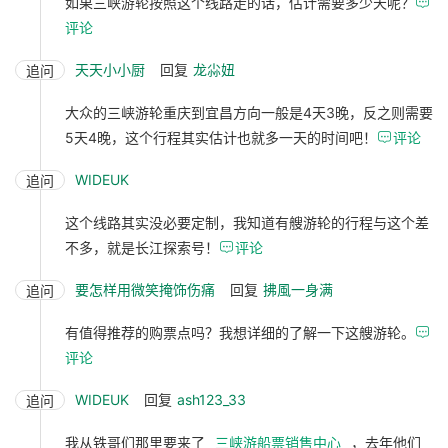
如果三峡游轮按照这个线路走的话，估计需要多少天呢？

评论
天天小小厨
回复
龙尛妞
追问
大众的三峡游轮重庆到宜昌方向一般是4天3晚，反之则需要
5天4晚，这个行程其实估计也就多一天的时间吧！

评论
WIDEUK
追问
这个线路其实没必要定制，我知道有艘游轮的行程与这个差
不多，就是长江探索号！

评论
要怎样用微笑掩饰伤痛
回复
拂風一身满
追问
有值得推荐的购票点吗？我想详细的了解一下这艘游轮。

评论
WIDEUK
回复
ash123_33
追问
我从铁哥们那里要来了
三峡游船票销售中心
，去年他们