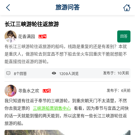

旅游问答
长江三峡游轮往返旅游

花香满园
回答
有长江三峡游轮往返旅游的船吗，线路是重复的还是有差别？本就
是重庆人，做游轮去到宜昌不想下船去坐火车回重庆干脆就想能不
能直接找往返游的游轮。


发布于：10天前
8个回答
1209人浏览

寻鱼水之欢
发布于：6天前
我只知道有往返于奉节的三峡游轮，到重庆朝天门不太清楚，不然
你去我定票的
三峡游船票销售中心
看看，因为奉节与宜昌之间快
的话一天就能到慢的两天能到，所以这里有一些长江三峡游轮往返
旅游的船。