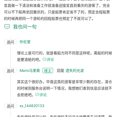
宜昌做一下清洁和准备工作就准备迎接宜昌到重庆的游客了，完全
可以不下船再坐回重庆的，只是船票肯定省不了的，预定去程船票
的时候再把同一个游轮的回程船票也预定了不就可以了。

我也问一句
伶伦堂
追问
理论上是可行的，就是看船方同不同意这样呢，离船的时候
是要清舱的吧。

评论
Mario马里奥
回复
遗失的光波
追问
楼主
其实这个很好办，毕竟这类的游客是非常少数的存在，清仓
的时候到服务台说明一下情况，我想她们查到信息应该就不
会拒绝吧。

评论
sx_144820133
追问
有些游轮是可以的，有些游轮不行这个就要事先问清楚，我