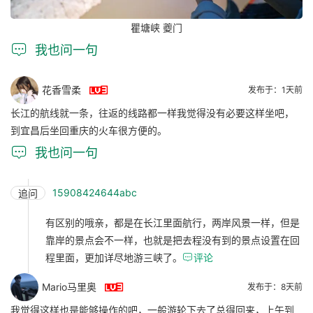
瞿塘峡 夔门

我也问一句

花香雪柔
发布于：1天前
长江的航线就一条，往返的线路都一样我觉得没有必要这样坐吧，
到宜昌后坐回重庆的火车很方便的。

我也问一句
15908424644abc
追问
有区别的哦亲，都是在长江里面航行，两岸风景一样，但是
靠岸的景点会不一样，也就是把去程没有到的景点设置在回
程里面，更加详尽地游三峡了。

评论

Mario马里奥
发布于：8天前
我觉得这样也是能够操作的吧，一般游轮下去了总得回来，上午到