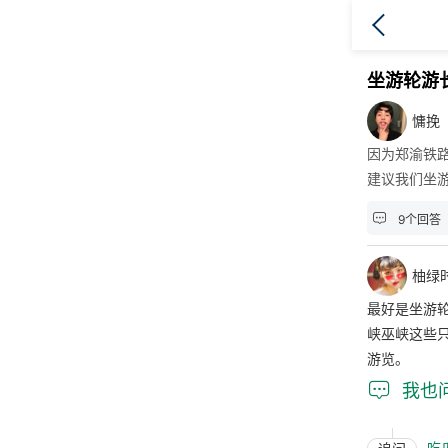
坐游轮游
慵挽
因为郑渝铁
建议我们坐

9个回答
柚绿
最好是坐游
峡巫峡这些
游览。

我也
吃