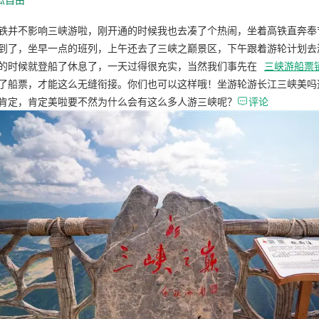
铁并不影响三峡游啦，刚开通的时候我也去凑了个热闹，坐着高铁直奔奉
到了，坐早一点的班列，上午还去了三峡之巅景区，下午跟着游轮计划去
的时候就登船了休息了，一天过得很充实，当然我们事先在
三峡游船票
了船票，才能这么无缝衔接。你们也可以这样哦！坐游轮游长江三峡美吗
肯定，肯定美啦要不然为什么会有这么多人游三峡呢？

评论