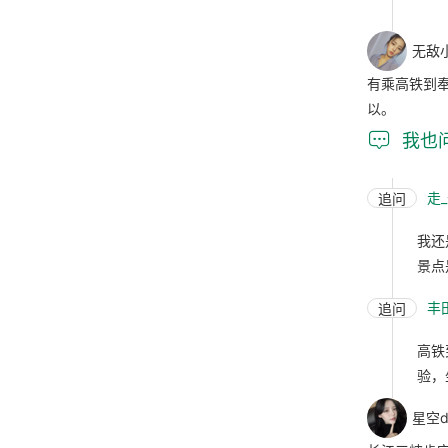
无敌
有乘高铁到
以。

我也
走
追问
我还
景点
丰
追问
高铁
验，
星空d