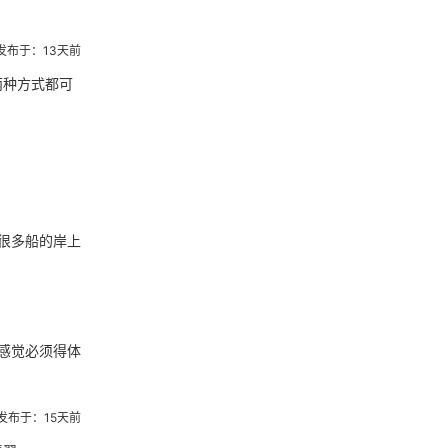
发布于：13天前
两种方式都可
很多船的岸上
感觉必须得体
发布于：15天前