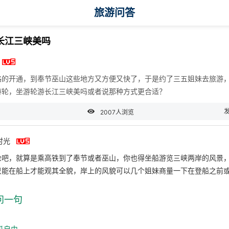
旅游问答
长江三峡美吗

路的开通，到奉节巫山这些地方又方便又快了，于是约了三五姐妹去旅游
游轮，坐游轮游长江三峡美吗或者说那种方式更合适？

2007人浏览

时光
轮吧，就算是乘高铁到了奉节或者巫山，你也得坐船游览三峡两岸的风景
只能在船上才能观其全貌，岸上的风貌可以几个姐妹商量一下在登船之前
问一句
瓜自由