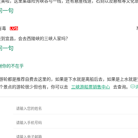
定美啦，这里集雄险秀峡谷与一线，还有悬崖栈道，石刻以及悬棺等文化
问一句

有毒
是到宜昌，会去西陵峡的三峡人家吗？
问一句
谢你的不在乎
游轮都是推荐自费去这里的，如果是下水就是离船后去，如果是上水就是
个景点的游轮很少但也有，你可以去
三峡游船票销售中心
去查询。
