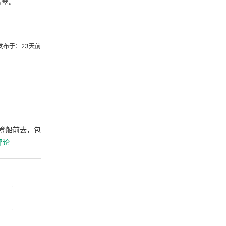
翡翠。
发布于：23天前
登船前去，包
评论