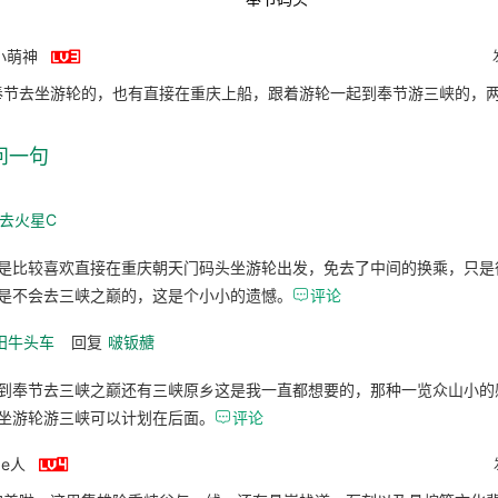

小萌神
奉节去坐游轮的，也有直接在重庆上船，跟着游轮一起到奉节游三峡的，
问一句
_去火星C
是比较喜欢直接在重庆朝天门码头坐游轮出发，免去了中间的换乘，只是
是不会去三峡之巅的，这是个小小的遗憾。

评论
田牛头车
回复
啵钣赯
到奉节去三峡之巅还有三峡原乡这是我一直都想要的，那种一览众山小的
坐游轮游三峡可以计划在后面。

评论

e人