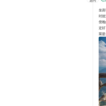
追问
坐高
时就
傍晚
定好
案是