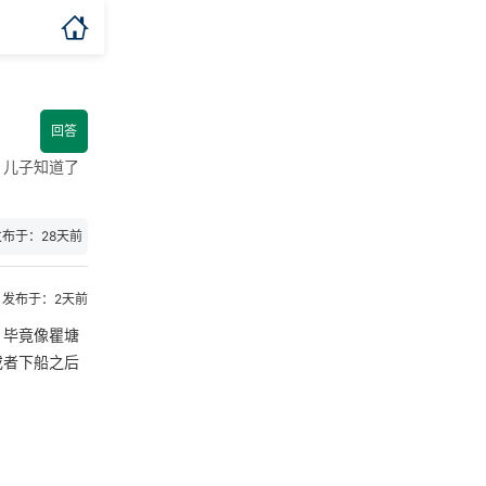

回答
，儿子知道了
发布于：28天前
发布于：2天前
，毕竟像瞿塘
或者下船之后