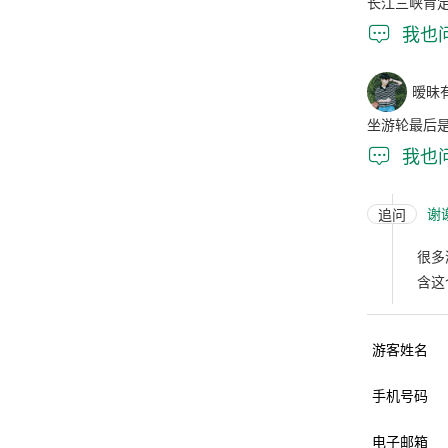
长江三峡肯

我也
暧昧
坐游轮最后

我也
谢
追问
很多
含这
游客姓名
手机号码
电子邮箱