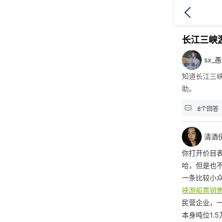
长江三峡
sx_
知道长江三
助。

8个回答
清酒
你打开价目
哈，但是也
一条比较小
峡游船票销
民营企业，
本身吨位1.