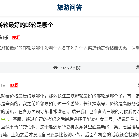
旅游问答
游轮最好的邮轮是哪个

愚知乐
峡游轮最好的邮轮是哪个船叫什么名字吗？什么渠道预定价格最优惠，请

1859人浏览

伊人
表就看价格最贵的是哪个，那么长江三峡游轮最好的邮轮是哪个了。有一
不是全面的，我之前给领导预订过一个游轮，长江探索号，价格是高服务
众的游船，在各方面领导都非常满意 。后来我自己准备去三峡的时候我再
售中心
客服，经过自己的考虑之后最后选择了华夏神女三号，据说是重庆
一直做事情非常低调。这个船还是华夏神女系列里面最新的一条。七层楼
5万吨，上船之后才发现自己还是比较渺小的。后面有机会的话我还会找他