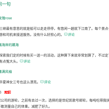
问一句
瑰rose
三峡最有意思的就是船可以走走停停，有悠闲一趟就下江南了。每个景点
游和司机来接送服务。没有什么好担心的。

评论
滿海岸的蘤海
探索我们定的时候有买一送一的活动，这种算下来就非常划算了，不过定
有点冤大头。

评论
绪满风袖
华夏神女三号也这么漂亮。

评论

6
纪公司的游轮，之前有去过一次，选择的是世纪凯歌号邮轮，每吨吃得我
不敢测量自己的体重。减肥了好久。