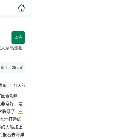

回答
教大家感谢相
发布于：25天前
发布于：15天前
定因素影响
也非常好，是
次联系了
三
本地打造的
层的大船加上
们报名去海洋