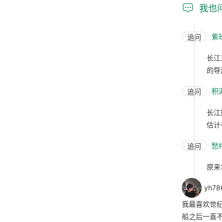

我也
紫玫
追问
长江
的导
积
追问
长江
估计
愁
追问
原来
yh78
我最喜欢世
船之后一直