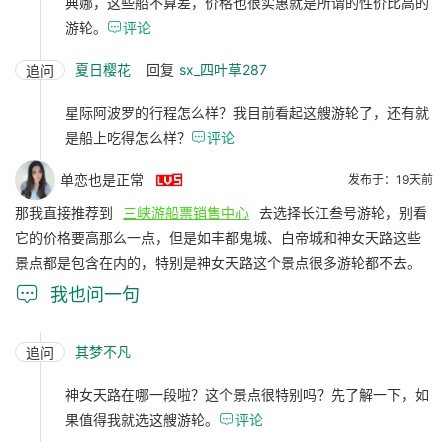
典娜，这些船不算差，价格也很实惠就是所谓的性价比高的
游轮。

评论
夏日樱花
回复
sx_四叶草287
追问
星际阿波罗的行程怎么样？我目前看起这艘游轮了，还有就
是船上吃得怎么样？

评论

单恋也是正常
发布于：19天前
那我直接推荐到
三峡游船票销售中心
去选择长江叁号游轮，别看
它的价格要高那么一点，但是如丰都鬼城、白帝城和神女天路这些
景点都是包含在内的，特别是神女天路这个景点很多游轮都不去。

我也问一句
其梦不凡
追问
神女天路在哪一段啦？这个景点很特别吗？先了解一下，如
果值得我就选这艘游轮。

评论