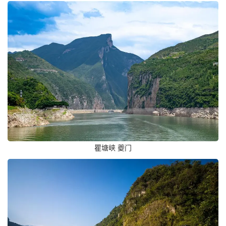
瞿塘峡 夔门