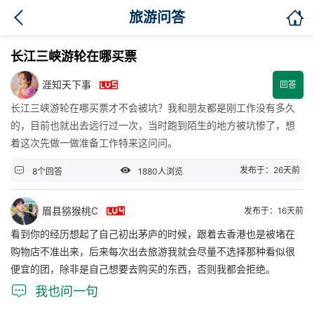

旅游问答
长江三峡游轮在哪买票

涯知天下事
回答
长江三峡游轮在哪买票才不会被坑？我和朋友都是刚工作没有多久
的，目前也就出去远行过一次，当时跑到陌生的地方被坑惨了，想
着这次先做一做准备工作特来这问问。


发布于：26天前
8个回答
1880人浏览

眉县猕猴桃C
发布于：16天前
看到你的经历想起了自己初出茅庐的时候，跟着去香港也是被堵在
购物店不准出来，后来每次出去旅游我就会尽量不选择那种看似很
便宜的团，除非是自己想要去购买的东西，否则我都会拒绝。

我也问一句