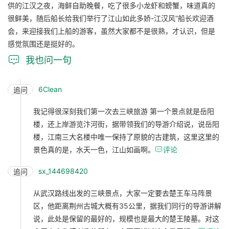
供的江汉之夜，海鲜自助晚餐，吃了很多小龙虾和螃蟹，味道真的
很鲜美，随后船长给我们举行了江山如此多娇-江汉风”船长欢迎酒
会，来迎接我们上船的游客，虽然大家都不是很熟，才认识，但是
感觉氛围还是挺好的。

我也问一句
6Clean
追问
我记得很深刻我们第一次去三峡旅游 第一个景点就是岳阳
楼，还上岸游览汴河街，据带领我们的导游介绍说，说岳阳
楼，江南三大名楼中唯一保持了原貌的古建筑，这里这里的
景色真的是，水天一色，江山如画啊。

评论
sx_144698420
追问
从武汉路线出发的三峡景点，大家一定要去楚王车马阵景
区，他距离荆州古城大概有35公里，据我们同行的导游讲解
说，此处是保留的最好的，规模也是最大的楚王陵墓。对这