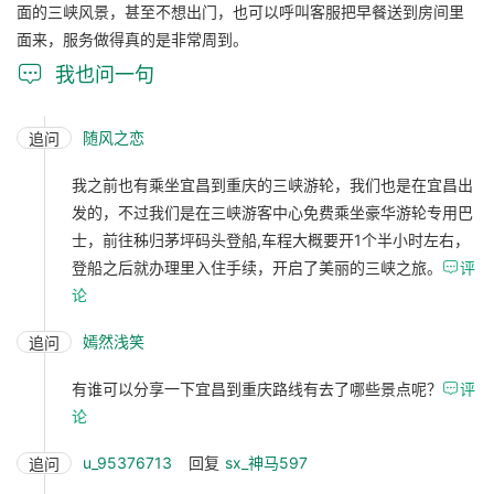
面的三峡风景，甚至不想出门，也可以呼叫客服把早餐送到房间里
面来，服务做得真的是非常周到。

我也问一句
随风之恋
追问
我之前也有乘坐宜昌到重庆的三峡游轮，我们也是在宜昌出
发的，不过我们是在三峡游客中心免费乘坐豪华游轮专用巴
士，前往秭归茅坪码头登船,车程大概要开1个半小时左右，
登船之后就办理里入住手续，开启了美丽的三峡之旅。

评
论
嫣然浅笑
追问
有谁可以分享一下宜昌到重庆路线有去了哪些景点呢？

评
论
u_95376713
回复
sx_神马597
追问