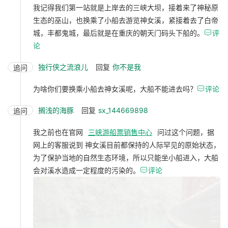
我记得我们第一站就是上岸去的三峡大坝，接着来了神秘原
生态的巫山，也换乘了小船去游览神女溪，紧接着去了白帝
城，丰都鬼城，最后就是在重庆的朝天门码头下船的。

评
论
独行侠之流浪儿
回复
你不是我
追问
为啥你们要换乘小船去神女溪呢，大船不能进去吗？

评论
搁浅的海豚
回复
sx_144669898
追问
我之前也在官网
三峡游船票销售中心
问过这个问题，据
网上的客服说到 神女溪目前都保持的人际罕见的原始状态，
为了保护当地的自然生态环境，所以只能坐小船进入，大船
会对溪水造成一定程度的污染的。

评论