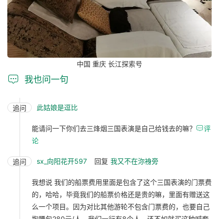
中国 重庆 长江探索号

我也问一句
此姑娘是逗比
追问
能请问一下你们去三烽烟三国表演是自己给钱去的嘛？

评
论
sx_向阳花开597
回复
我又不在沵裑旁
追问
我想说 我们的船票费用里面是包含了这个三国表演的门票费
的，哈哈，毕竟我们的船票价格还是贵的嘛，里面有赠送这
么一个项目。因为对比其他游轮不包含门票费的，也要自己
掏腰包280元/人，我们一行有8个人，还不如就买这种喊套