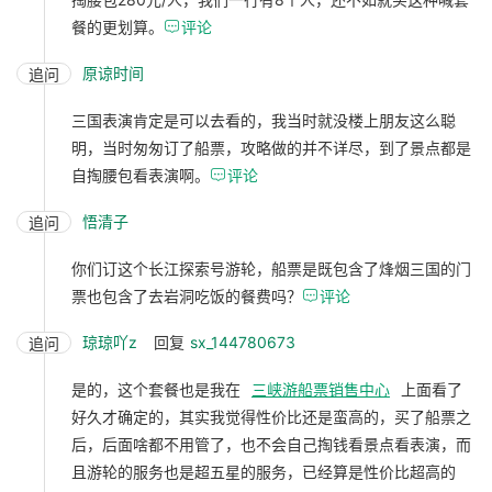
餐的更划算。

评论
原谅时间
追问
三国表演肯定是可以去看的，我当时就没楼上朋友这么聪
明，当时匆匆订了船票，攻略做的并不详尽，到了景点都是
自掏腰包看表演啊。

评论
悟清子
追问
你们订这个长江探索号游轮，船票是既包含了烽烟三国的门
票也包含了去岩洞吃饭的餐费吗？

评论
琼琼吖z
回复
sx_144780673
追问
是的，这个套餐也是我在
三峡游船票销售中心
上面看了
好久才确定的，其实我觉得性价比还是蛮高的，买了船票之
后，后面啥都不用管了，也不会自己掏钱看景点看表演，而
且游轮的服务也是超五星的服务，已经算是性价比超高的