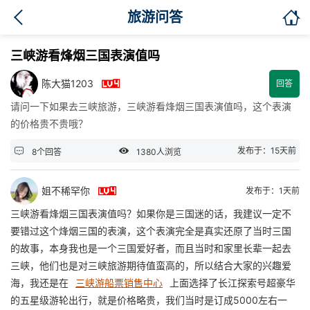

旅游问答
三峡游看烽烟三国表演值吗

陈大猫1203
回答
请问一下如果去三峡旅游，三峡游看烽烟三国表演值吗，这个表演
的价格贵不贵哦？


发布于：15天前
8个回答
1380人浏览

姐不稀罕你
发布于：1天前
三峡游看烽烟三国表演值吗？如果你是三国迷的话，我建议一定不
要错过这个烽烟三国的表演，这个表演完全是真实还原了当时三国
的故事，本身我也是一个三国爱好者，而且当时和家里长辈一起去
三峡，他们也是对三峡旅游期待值蛮高的，所以结合大家的兴趣爱
海，我还是在
三峡游船票销售中心
上面选择了长江探索号超豪华
的五星级游轮出行，就是价格略贵，我们当时是订成5000左右一