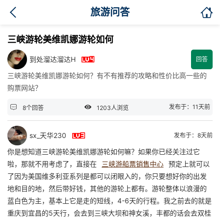

旅游问答
三峡游轮美维凯娜游轮如何

到处溜达溜达H
回答
三峡游轮美维凯娜游轮如何？有不有推荐的攻略和性价比高一些的
购票网站？


发布于：11天前
8个回答
1203人浏览

sx_天华230
发布于：8天前
你是想知道三峡游轮美维凯娜游轮如何嘛？如果你已经关注过它
啦，那就不用考虑了，直接在
三峡游船票销售中心
预定上就可以
了因为美国维多利亚系列是都可以闭眼入的，你只要想好你的出发
地和目的地，然后带好钱，其他的游轮上都有。游轮整体以浪漫的
蓝白色为主，基本上它是走的短线，4-6天的行程。我之前去的就是
重庆到宜昌的5天行，会去到三峡大坝和神女溪，丰都的话会去双桂