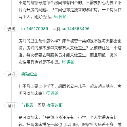
不是的凯娜号是每个房间都有阳台的，不需要担心为要个阳
台而升房的问题。卫生间也都是独立的淋浴房。一个房间住
两个人，刚好合适。

评论
sx_145170989
回复
sx_144663496
追问
房间的卫生条件怎么样？床单被套一类的是不是每天都会更
换，房间的是不是每天都有人来做卫生？之前游住过一个酒
店，每次都要去叫服务员才能来做卫生，而且厕纸一类的一
次性用具也老是不补货。

评论
笑破红尘
追问
儿子马上要上小学了，想跟老公带儿子一起去趟三峡有，房
间可以加床嘛？

评论
与我患
回复
寂寞的街
追问
是可以加床，但是你小孩还没有上小学，个人觉得没有比
较。把两张床拼在一起也可以用呀。跟家里大床差不多。或