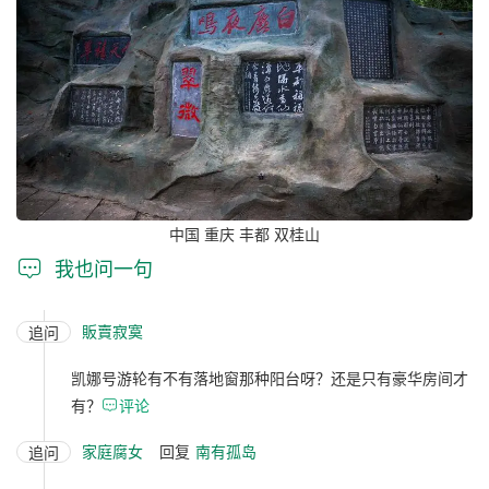
中国 重庆 丰都 双桂山

我也问一句
販賣寂寞
追问
凯娜号游轮有不有落地窗那种阳台呀？还是只有豪华房间才
有？

评论
家庭腐女
回复
南有孤岛
追问