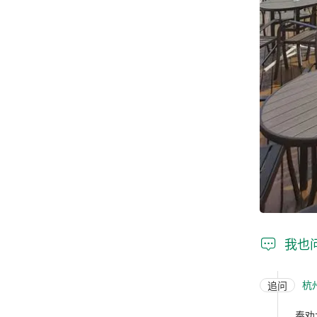

我也
杭
追问
奉劝