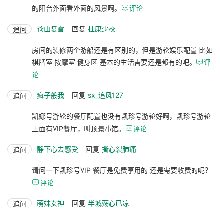
的阳台外面看外面的风景啊。

评论
苍山复雪
回复
杜康少校
追问
房间的装修两个游船还是有区别的，但是游轮娱乐配置 比如
棋牌室 按摩室 健身区 基本的生活需要还是都有的吧。

评
论
疯子般我
回复
sx_追风127
追问
凯娜号游轮的餐厅配置也没有凯珍号游轮好啊，凯珍号游轮
上面有VIP餐厅，叫顶景小馆。

评论
静下心去感受
回复
撕心裂肺痛
追问
请问一下凯珍号VIP 餐厅是免费享用的 还是需要收费的呢？

评论
萌妹女神
回复
半城殇心已凉
追问