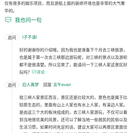
仅有很多的娱乐项目，而且游船上面的装修环境也是非常的大气奢
华的。

我也问一句
I子不语l
追问
好的谢谢你的介绍哦，因为我也是准备下个月去三峡旅游，
也是属于第一次去三峡那边游玩呢，对三峡的景点以及游轮
都不是很清楚。所以见笑了，能请问一下三峡人家这景区好
玩吗？

评论
旧人离梦
回复
言午even
追问
就三峡人家景区而言，景区还是比较大的，景色也是属于比
较原生态的，里面有山上人家也有水上人家，有溪边人家。
是由这三个大的板块组成的，去三峡人家游玩，不仅可以看
到当地很优美的风景，还可以了解当地一些居民的民俗以及
生活习惯，如果时间充足的话，建议大家可以再景区里面住