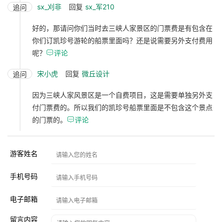
sx_刈非
回复
sx_军210
追问
好的，那请问你们当时去三峡人家景区的门票费是有包含在
你们订凯珍号游轮的船票里面吗？还是说需要另外支付费用
呢？

评论
宋小虎
回复
微丘设计
追问
因为三峡人家风景区是一个自费项目，这是需要单独另外支
付门票费的。所以我们的凯珍号船票里面是不包含这个景点
的门票的。

评论
游客姓名
手机号码
电子邮箱
留言内容