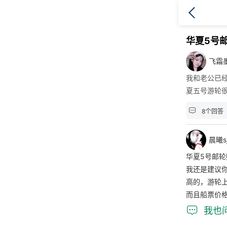
华夏5号
飞霜
我和老公已
夏五号游轮

8个回答
晨曦s
华夏5号邮
我还是建议
高的，游轮上
而且船票价

我也