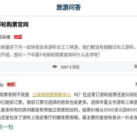
旅游问答
邮轮购票官网

墨染褚
经商量好下月一起休假去坐游轮长江三峡游，我们都没有接触过长江游轮
很不错，想问一下华夏5号邮轮购票官网叫什么名字呀？

1887人浏览

jg
轮购票官网不就是
三峡游船票销售中心
吗？在这里订游轮船票还是比较
你们提前订票，提前订票可选择的房型也会更多。选择华夏五号游轮三峡
基本所有的房间都是有带独立观景阳台的，船票价格从2000多元到800
格还是包含了游轮上指定餐厅的膳食费用哦，最主要的是他有景点一价全
问一句