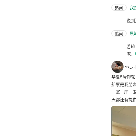
我
追问
说到
晨曦
追问
游轮
呢。
sx_
华夏5号邮
船票是我朋
一室一厅一
天都还有提