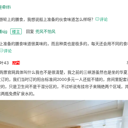
是牵绊i
游轮上的膳食，我想说船上准备的伙食味道怎么样呀？

评论
sjg
回复
兜风不怕风
楼主
上准备的膳食味道很美味的，而且种类也是极多的，每天还会用不同的食

评论

四叶43
轮购票官网具体叫什么我也不是很清楚，我之前的三峡游虽然也是坐的华夏
友订的，我们当时订的阳台标准间2000多元一人还挺不错的，房间里配套
卫的，只是卫生间不是干湿分区的，不过听说有挂帘子来隔绝两个区域，
供两瓶免费矿泉水的。