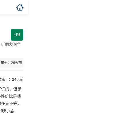

回答
，听朋友说华
发布于：26天前
发布于：24天前
好订的，但是
游性价比是很
0多元不等，
含的行程。