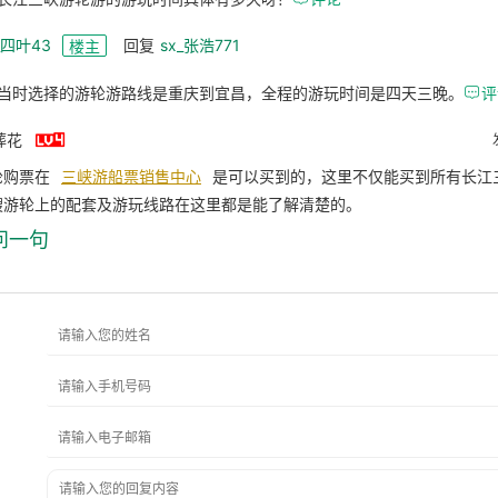
_四叶43
回复
sx_张浩771
楼主
当时选择的游轮游路线是重庆到宜昌，全程的游玩时间是四天三晚。

评

葬花
轮购票在
三峡游船票销售中心
是可以买到的，这里不仅能买到所有长江
艘游轮上的配套及游玩线路在这里都是能了解清楚的。
问一句