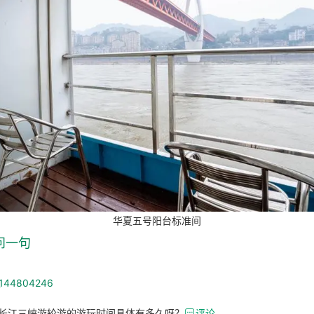
华夏五号阳台标准间
问一句
_144804246
长江三峡游轮游的游玩时间具体有多久呀？

评论