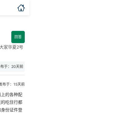

回答
大家华夏2号
布于：20天前
发布于：15天前
船上的各种配
天的吃住行都
和身份证件登