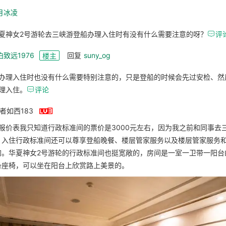
月冰凌
夏神女2号游轮去三峡游登船办理入住时有没有什么需要注意的呀？

评
泊致远1976
回复
suny_og
楼主
办理入住时也没有什么需要特别注意的，只是登船的时候会先过安检、然
理入住。

评论

梅者如西183
报价表我只知道行政标准间的票价是3000元左右，因为我之前和同事去
。入住行政标准间还可以尊享登船晚餐、楼层管家服务以及楼层管家服务
的。华夏神女2号游轮的行政标准间也挺宽敞的，房间是一室一卫带一阳台
备座椅，可以坐在阳台上欣赏路上美景的。