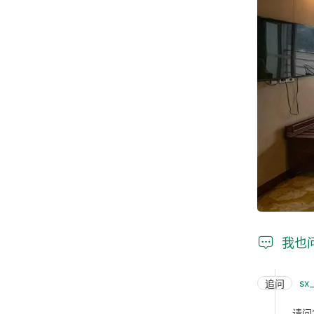

我也
sx
追问
请问