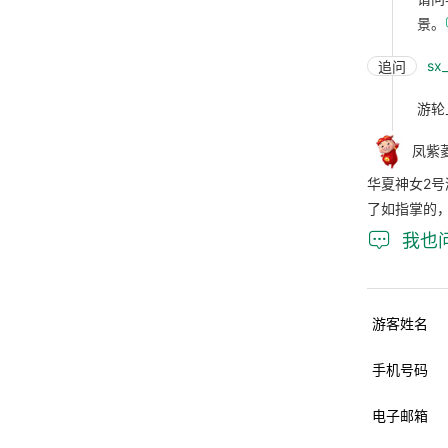
景。
sx
追问
游轮
凤紫
华夏神女2号
了如指掌的

我也
游客姓名
手机号码
电子邮箱