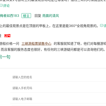

评论
_梅者如西183
回复
雨晨的清风
楼主
上的最佳观景点是在顶层的甲板上，在这里是能360°全视角观景的。


菱
游船价格一问
三峡游船票销售中心
的客服就知道了呀，他们对每艘游
，而且客服的服务态度也很好，有任何的三峡游疑问都是可以咨询他们的
问一句