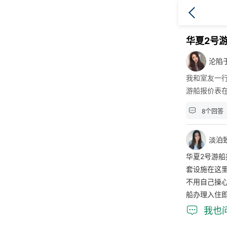
华夏2号
沦陷
我和室友一
游船报价表

8个回答
淡泊致
华夏2号游船
套设施在这
不用自己操
船办理入住

我也