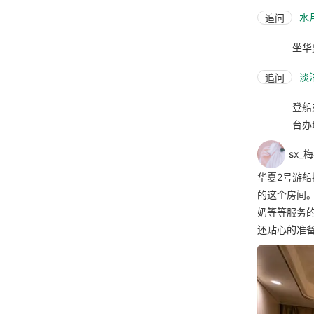
水
追问
坐华
淡
追问
登船
台办
sx_
华夏2号游船
的这个房间
奶等等服务
还贴心的准