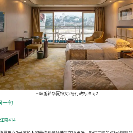
三峡游轮华夏神女2号行政标准间2
问一句
_江南414
华夏神女2号游轮上的最佳观景场地是在哪里呀，船过三峡的时候我想好