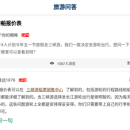
旅游问答
游船报价表

于你的眼眸
行4人计划今年五一节放假去三峡游，我们一致决定坐游轮出行，想问一下
在哪里可以查看到呀？

发
1587人浏览

远1976
报价表可以在
三峡游船票销售中心
了解到的，包括游轮的行程路线和
里都能详细了解到的。去三峡游选择坐长江游轮出行是很明智的，因为每
心的，这些问题游轮上全都是安排得妥妥得，你们只需要带上自己的行李
即可。
问一句