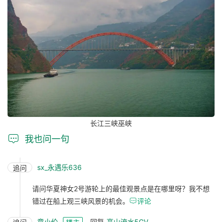
长江三峡巫峡

我也问一句
sx_永遇乐636
追问
请问华夏神女2号游轮上的最佳观景点是在哪里呀？我不想
错过在船上观三峡风景的机会。

评论
章小伦
回复
高山流水5GV