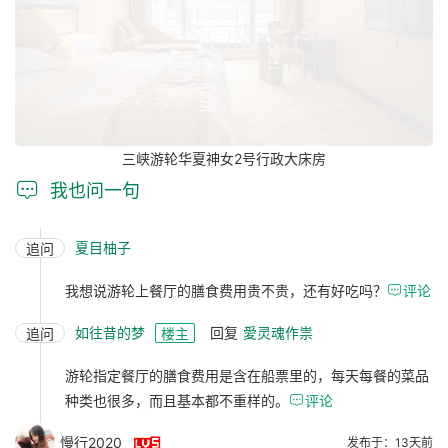
三峡游轮华夏神女2号行政大床房

我也问一句
夏目柚子
追问
我想说游轮上餐厅的膳食费用贵不贵，还有好吃吗？

评论
如往昔的梦
回复
愛灵魂作祟
追问
楼主
游轮指定餐厅的膳食费用是含在船票里的，每天每餐的菜品
种类也很多，而且基本都不重样的。

评论

慢行2020
发布于：13天前