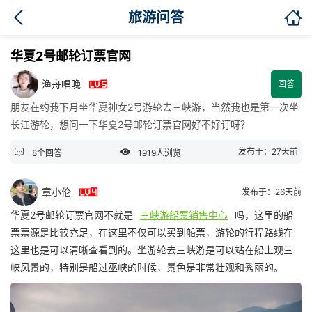

旅游问答
华夏2号邮轮订票官网

渔舟唱晚
回答
朋友在约我下月坐华夏神女2号游轮去三峡游，当然我也是第一次坐
长江游轮，想问一下华夏2号邮轮订票官网好不好订呀？


发布于：27天前
8个回答
1919人浏览

章小伦
发布于：26天前
华夏2号邮轮订票官网不就是
三峡游船票销售中心
吗，这里的船
票票源是比较充足，在这里不仅可以买到船票，游轮的行程路线在
这里也是可以清晰查看到的。坐游轮去三峡游是可以站在船上观三
峡风景的，特别是船过巫峡的时候，景色是非常壮观和秀丽的。