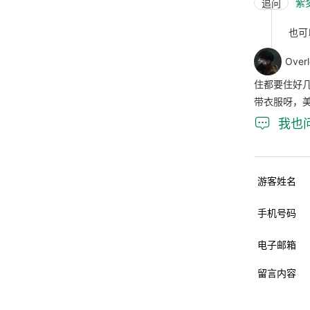
紫
追问
也可
Over
住都要住好
带衣服呀，

我也
游客姓名
手机号码
电子邮箱
留言内容