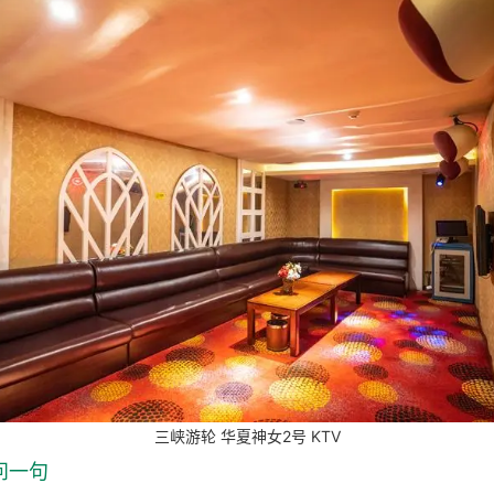
三峡游轮 华夏神女2号 KTV
问一句