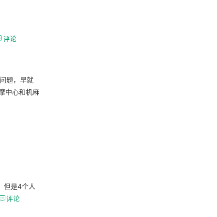

评论
的问题，早就
摩中心和机麻
，但是4个人

评论