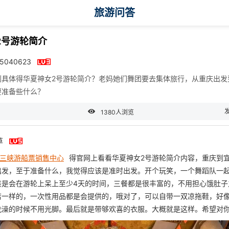
旅游问答
2号游轮简介

45040623
到具体得华夏神女2号游轮简介？老妈她们舞团要去集体旅行，从重庆出发
要准备些什么？

1380人浏览

草
三峡游船票销售中心
得官网上看看华夏神女2号游轮简介内容，重庆到
出发，至于准备什么，我觉得应该是准时出发。开个玩笑，一个舞蹈队一
该是会在游轮上呆上至少4天的时间，三餐都是很丰富的，不用担心饿肚子
店一样的，一次性用品都是会提供的，哦对了，可以自带一双凉拖鞋，好
洗澡的时候不用光脚。最后就是带够欢喜的衣服。大概就是这样。希望对