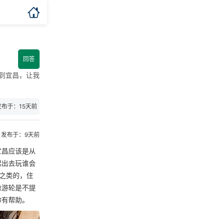

回答
到宜昌，让我
发布于：15天前
发布于：9天前
宜昌应该是从
起出去玩谁会
之类的，住
像游轮是不提
你有帮助。