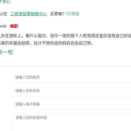
梦冰心
以在
三峡游船票销售中心
买票嘛？

评论

look
几天在游轮上，像什么面巾、浴巾一类的我个人呢觉得还是应该用自己的
美美的衣服去拍照，估计不用你说你妈妈也会自己带。
问一句