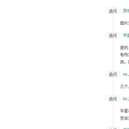
灵魂
追问
图片
华
追问
是的
有所
房。
sx
追问
几个
sx
追问
华夏
完全