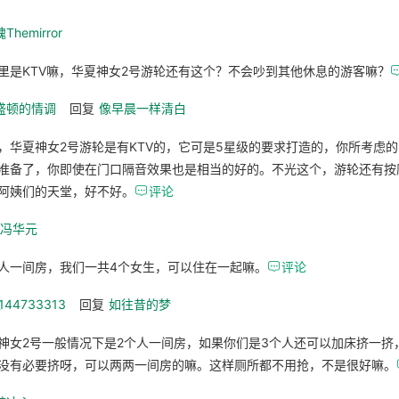
Themirror
里是KTV嘛，华夏神女2号游轮还有这个？不会吵到其他休息的游客嘛？
盛顿的情调
回复
像早晨一样清白
，华夏神女2号游轮是有KTV的，它可是5星级的要求打造的，你所考虑
准备了，你即使在门口隔音效果也是相当的好的。不光这个，游轮还有按
阿姨们的天堂，好不好。

评论
_冯华元
人一间房，我们一共4个女生，可以住在一起嘛。

评论
_144733313
回复
如往昔的梦
神女2号一般情况下是2个人一间房，如果你们是3个人还可以加床挤一挤
没有必要挤呀，可以两两一间房的嘛。这样厕所都不用抢，不是很好嘛。