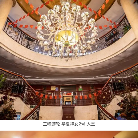
三峡游轮 华夏神女2号 大堂