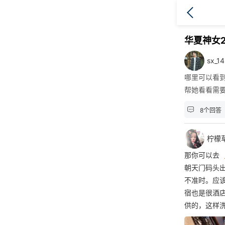
华夏神女
sx_1
哪里可以看
帮她看看需

8个回答
柠檬
那你可以去
朝天门码头
不准时。应
宿也是很酒
供的，这样