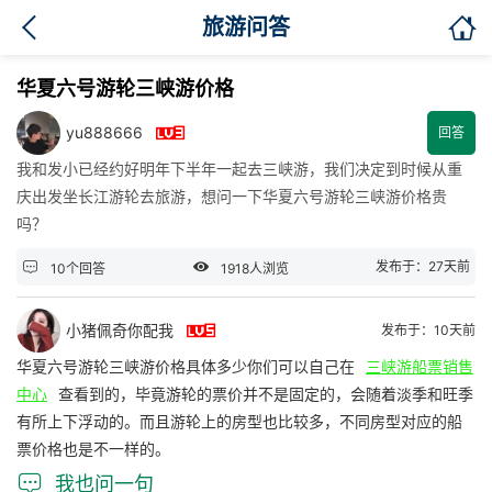

旅游问答
华夏六号游轮三峡游价格

yu888666
回答
我和发小已经约好明年下半年一起去三峡游，我们决定到时候从重
庆出发坐长江游轮去旅游，想问一下华夏六号游轮三峡游价格贵
吗？


发布于：27天前
10个回答
1918人浏览

小猪佩奇你配我
发布于：10天前
华夏六号游轮三峡游价格具体多少你们可以自己在
三峡游船票销售
中心
查看到的，毕竟游轮的票价并不是固定的，会随着淡季和旺季
有所上下浮动的。而且游轮上的房型也比较多，不同房型对应的船
票价格也是不一样的。

我也问一句