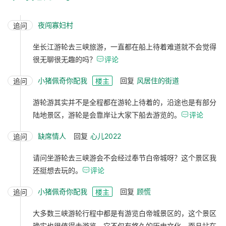
夜闯寡妇村
追问
坐长江游轮去三峡旅游，一直都在船上待着难道就不会觉得
很无聊很无趣的吗？

评论
小猪佩奇你配我
回复
风居住的街道
追问
楼主
游轮游其实并不是全程都在游轮上待着的，沿途也是有部分
陆地景区，游轮是会靠岸让大家下船去游览的。

评论
缺席情人
回复
心儿2022
追问
请问坐游轮去三峡游会不会经过奉节白帝城呀？这个景区我
还挺想去玩的。

评论
小猪佩奇你配我
回复
顾慌
追问
楼主
大多数三峡游轮行程中都是有游览白帝城景区的，这个景区
确实也很值得去游览，它不仅有悠久的历史文化，而且站在