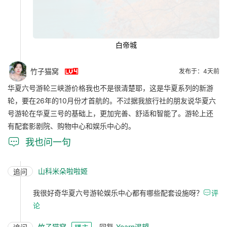
白帝城

竹子猫窝
发布于：4天前
华夏六号游轮三峡游价格我也不是很清楚耶，这是华夏系列的新游
轮，要在26年的10月份才首航的。不过据我旅行社的朋友说华夏六
号游轮在华夏三号的基础上，更加完善、舒适和智能了。游轮上还
有配套影剧院、购物中心和娱乐中心的。

我也问一句
山科米朵啦啦姬
追问
我很好奇华夏六号游轮娱乐中心都有哪些配套设施呀？

评
论
竹子猫窝
回复
Yearn渴望