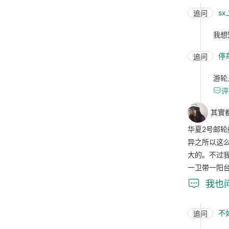
sx
追问
我想
停
追问
游轮

评
其實
华夏2号邮轮
异之所以这
大的。不过
一卫带一阳

我也
不
追问