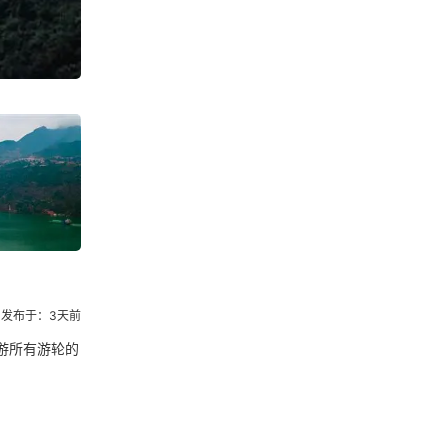
发布于：3天前
游所有游轮的