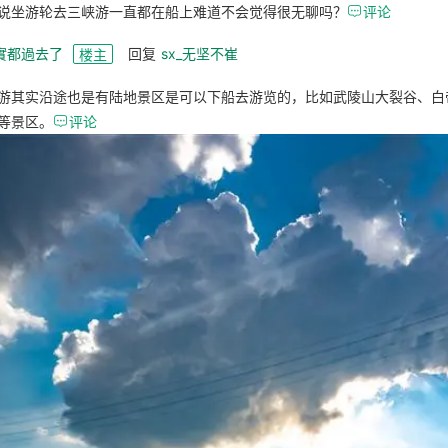
说坐游轮去三峡游一直都在船上难道不会觉得很无聊吗？

评论
實都過去了
回复
sx_无坚不崔
楼主
游其实沿途也是有陆地景区是可以下船去游览的，比如武陵山大裂谷、白
等景区。

评论