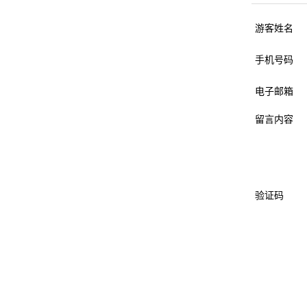
游客姓名
手机号码
电子邮箱
留言内容
验证码