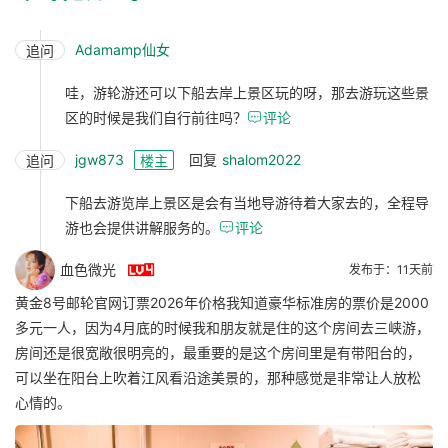
Adamamp仙女
追问
哇，游轮游还可以下船去岸上景区玩的呀，那去游玩这些景
区的时候是我们自行前往吗？

评论
jgw873
回复
shalom2022
追问
楼主
下船去游览岸上景区是会有当地导游待着大家去的，全程导
游也会提供讲解服务的。

评论

血色微光
发布于：11天前
黄金8号邮轮官网订票2026年价格我知道豪华标准房的票价是2000
多元一人，因为4月底的时候我和朋友就是住的这个房间去三峡游，
房间还是很宽敞很明亮的，最重要的是这个房间里是有带阳台的，
可以坐在阳台上吹着江风看沿途美景的，那种感觉是非常让人放松
心情的。