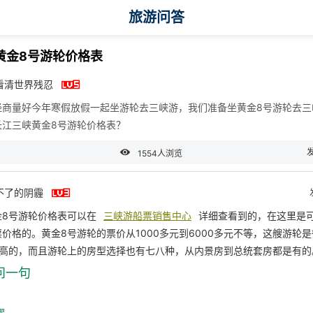
旅游问答
黄金8号游轮价格表

看清世界残忍
经商量好今年寒假放假一起坐游轮去三峡游，我们准备坐黄金8号游轮去三
长江三峡黄金8号游轮价格表？

1554人浏览

不了的阴霾
金8号游轮价格表可以在
三峡游船票销售中心
详细查看到的，在这里是
价格的。黄金8号游轮的票价从1000多元到6000多元不等，这艘游轮
层高的，而且游轮上的房型选择也有七八种，从内景房到总统套房都是有的
问一句
躍