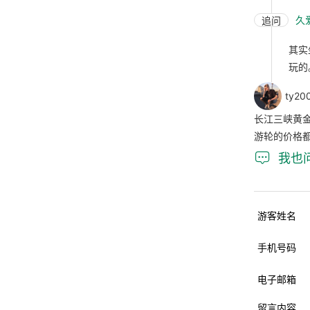
久
追问
其实
玩的
ty20
长江三峡黄
游轮的价格

我也
游客姓名
手机号码
电子邮箱
留言内容