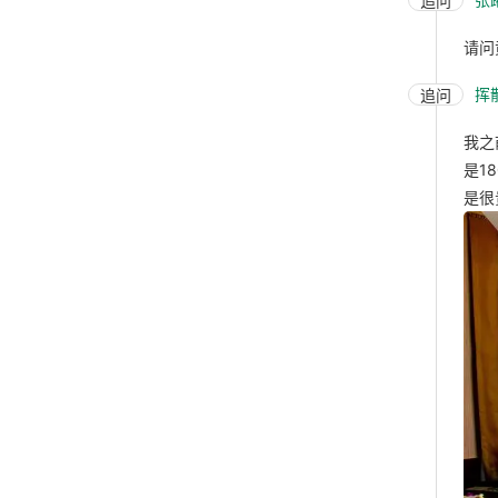
追问
请问
挥
追问
我之
是1
是很