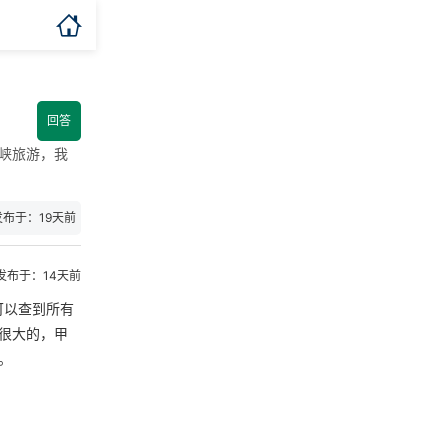

回答
峡旅游，我
发布于：19天前
发布于：14天前
可以查到所有
是很大的，甲
。