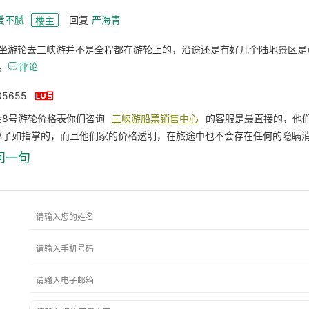
爱不腻
回复
严海青
楼主
坐游轮去三峡游并不是全程都在游轮上的，沿途还是有好几个陆地景区是
。

评论

05655
金8号游轮价格表你们咨询
三峡游船票销售中心
的客服是最直接的，他
都了如指掌的，而且他们家的价格透明，在旅途中也不会存在任何的隐瞒
问一句