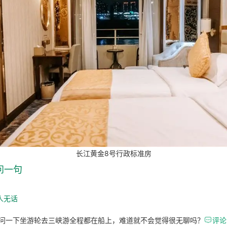
长江黄金8号行政标准房
问一句
人无话
问一下坐游轮去三峡游全程都在船上，难道就不会觉得很无聊吗？

评论