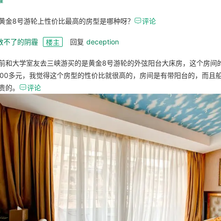
黄金8号游轮上性价比最高的房型是哪种呀？

评论
散不了的阴霾
回复
deception
楼主
前和大学室友去三峡游买的是黄金8号游轮的外弦阳台大床房，这个房间
800多元，我觉得这个房型的性价比就很高的，房间是有带阳台的，而且
贵的。

评论