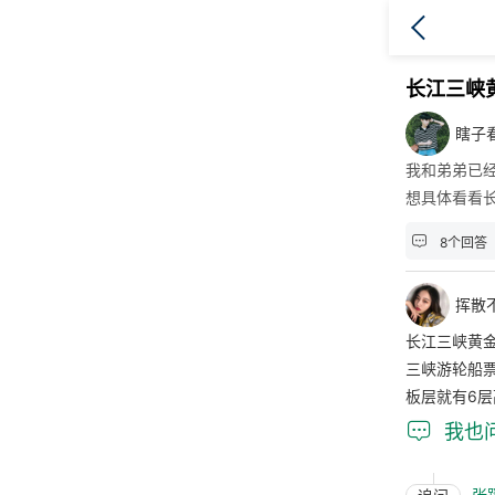
长江三峡
瞎子
我和弟弟已
想具体看看

8个回答
挥散
长江三峡黄
三峡游轮船票
板层就有6

我也
张