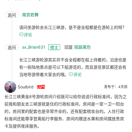
南宫若舞
追问
请问坐游轮去长江三峡游，是不是全程都是在游轮上的呀？

评论
sx_Brian631
回复
陌路离伤
追问
楼主
长江三峡游轮游其实并不会全程都在船上待着的，沿途也是
有一些陆地景点是可以下船游览的，而且游览景区都还会有
当地导游带着大家去的哦。

评论

Soulbird
发布于：4天前
长江三峡黄金8号游轮房间介绍我可以给你说说行政标准间，因为之
前我和朋友去三峡游就是住的行政标准间，房间是一室一卫一阳台
的，房间里的配套也是非常齐全的，还有配套梳妆台的。入住行政
标准间还能尊享登离船行李服务、房间内赠送水果和房间摆放贵宾
卡及提供夜床服务。