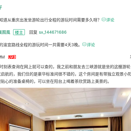
仔
知道从重庆出发坐游轮出行全程的游玩时间需要多久呀？

评论
裏囿風
回复
sx_144671686
楼主
的渝宜路线全程的游玩时间一共需要4天3晚。

评论

MM
船时刻表查询在网上就可以查的，我之前和朋友去三峡游就是坐的这艘游轮
庆启航的，我们住的是豪华标准间很不错的，这个房间是有带独立观景小
很贴心的准备桌椅的，可以坐在阳台上喝着茶欣赏路上美景的。