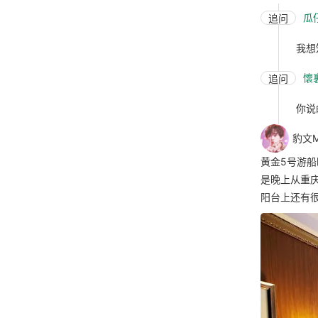
瓜
追问
我想
懷
追问
你说
豹文
黄金5号游
是晚上从重
阳台上还有