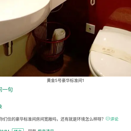
黄金5号豪华标准间1
问一句
挽
你们住的豪华标准间房间宽敞吗，还有就是环境怎么样呀？

评论