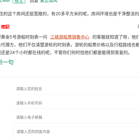
文MM
回复
紫恋清风
楼主
住的这个房间还挺宽敞的，有20多平方米的呢，房间环境也是干净整洁

解黄金5号游船时刻表一问
三峡游船票销售中心
的客服就知道了呀，他
售代理方，他们不仅清楚游轮的时刻表，游轮的船票价格以及行程路线也
服还是24个小时都在线的呢，不管你们何时找他们都是能得到答复的。
问一句