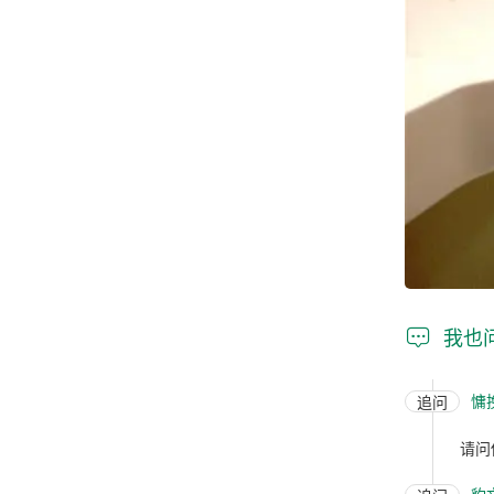

我也
慵
追问
请问