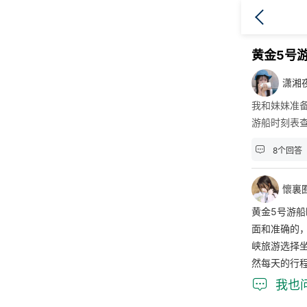
黄金5号
潇湘
我和妹妹准
游船时刻表

8个回答
懷裏
黄金5号游
面和准确的
峡旅游选择
然每天的行

我也