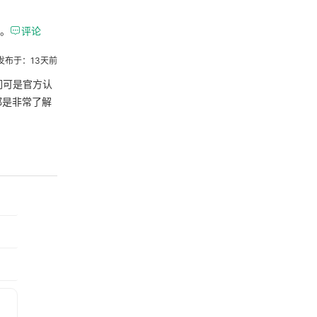
的。

评论
发布于：13天前
们可是官方认
都是非常了解