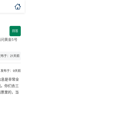

回答
问黄金5号
发布于：21天前
发布于：9天前
信息是非常全
哦。你们去三
船票里的，当