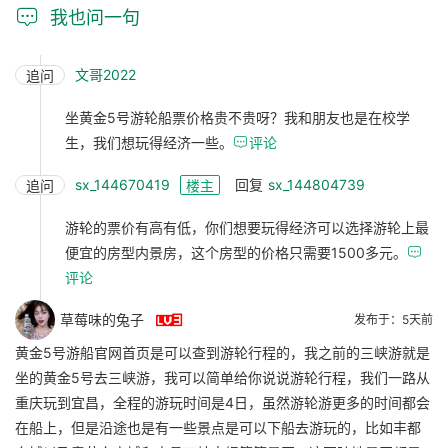

我也问一句
文哥2022
追问
坐黄金5号游轮船票价格贵不贵呀？我和朋友也是在校学
生，我们想玩得经济一些。

评论
sx_144670419
回复
sx_144804739
追问
楼主
游轮的票价有高有低，你们想要玩得经济可以选择游轮上最
便宜的房型内景房，这个房型的价格只需要1500多元。

评论

草莓味的兔子
发布于：5天前
黄金5号游船官网首页是可以查到游轮行程的，我之前的三峡游就是
坐的黄金5号去三峡游，我可以简单给你说说游轮行程，我们一路从
重庆玩到宜昌，全程的游玩时间是4日，虽然游轮游更多的时间都会
在船上，但是沿途也是有一些景点是可以下船去游玩的，比如丰都