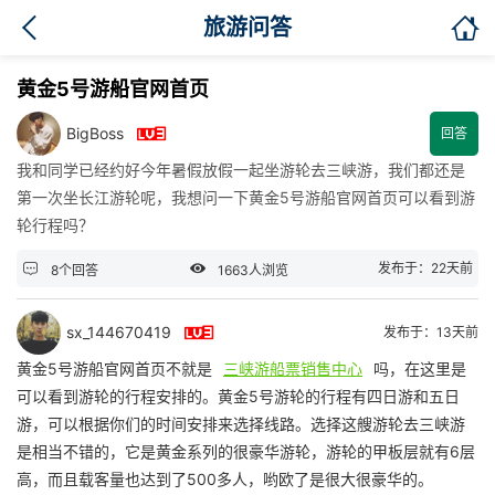

旅游问答
黄金5号游船官网首页

BigBoss
回答
我和同学已经约好今年暑假放假一起坐游轮去三峡游，我们都还是
第一次坐长江游轮呢，我想问一下黄金5号游船官网首页可以看到游
轮行程吗？


发布于：22天前
8个回答
1663人浏览

sx_144670419
发布于：13天前
黄金5号游船官网首页不就是
三峡游船票销售中心
吗，在这里是
可以看到游轮的行程安排的。黄金5号游轮的行程有四日游和五日
游，可以根据你们的时间安排来选择线路。选择这艘游轮去三峡游
是相当不错的，它是黄金系列的很豪华游轮，游轮的甲板层就有6层
高，而且载客量也达到了500多人，哟欧了是很大很豪华的。