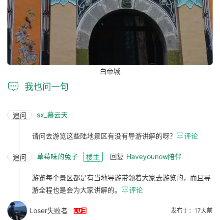
白帝城

我也问一句
sx_慕云天
追问
请问去游览这些陆地景区有没有导游讲解的呀？

评论
草莓味的兔子
回复
Haveyounow陪伴
追问
楼主
游览每个景区都是有当地导游带领着大家去游览的，而且导
游全程也是会为大家讲解的。

评论

Loser失败者
发布于：17天前