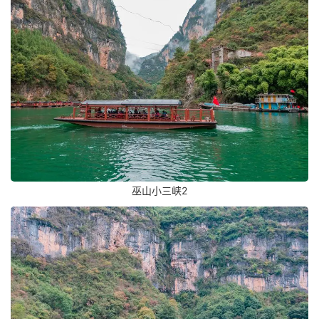
巫山小三峡2