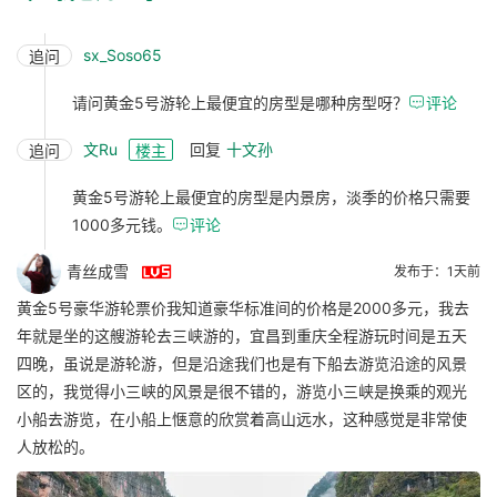
sx_Soso65
追问
请问黄金5号游轮上最便宜的房型是哪种房型呀？

评论
文Ru
回复
十文孙
追问
楼主
黄金5号游轮上最便宜的房型是内景房，淡季的价格只需要
1000多元钱。

评论

青丝成雪
发布于：1天前
黄金5号豪华游轮票价我知道豪华标准间的价格是2000多元，我去
年就是坐的这艘游轮去三峡游的，宜昌到重庆全程游玩时间是五天
四晚，虽说是游轮游，但是沿途我们也是有下船去游览沿途的风景
区的，我觉得小三峡的风景是很不错的，游览小三峡是换乘的观光
小船去游览，在小船上惬意的欣赏着高山远水，这种感觉是非常使
人放松的。