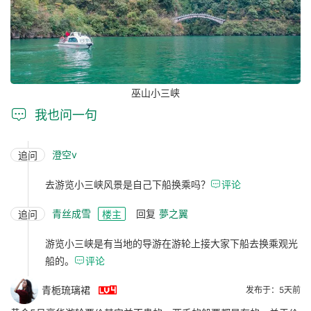
巫山小三峡

我也问一句
澄空v
追问
去游览小三峡风景是自己下船换乘吗？

评论
青丝成雪
回复
夢之翼
追问
楼主
游览小三峡是有当地的导游在游轮上接大家下船去换乘观光
船的。

评论

青栀琉璃裙
发布于：5天前