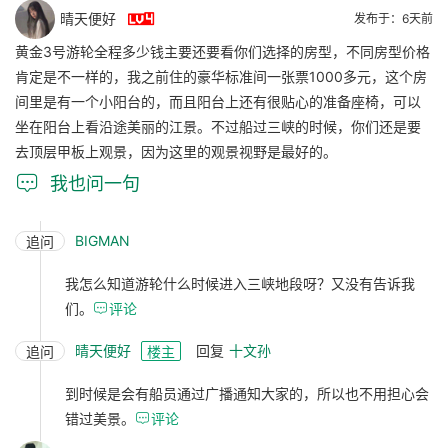

晴天便好
发布于：6天前
黄金3号游轮全程多少钱主要还要看你们选择的房型，不同房型价格
肯定是不一样的，我之前住的豪华标准间一张票1000多元，这个房
间里是有一个小阳台的，而且阳台上还有很贴心的准备座椅，可以
坐在阳台上看沿途美丽的江景。不过船过三峡的时候，你们还是要
去顶层甲板上观景，因为这里的观景视野是最好的。

我也问一句
BIGMAN
追问
我怎么知道游轮什么时候进入三峡地段呀？又没有告诉我
们。

评论
晴天便好
回复
十文孙
追问
楼主
到时候是会有船员通过广播通知大家的，所以也不用担心会
错过美景。

评论