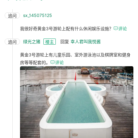
sx_145075125
追问
我很好奇黄金3号游轮上配有什么休闲娱乐设施？

评论
绿光之猪
回复
幸人君叫我悦酱
追问
楼主
黄金3号游轮上有儿童乐园、室外游泳池以及棋牌室和健身
房等等配套的。

评论