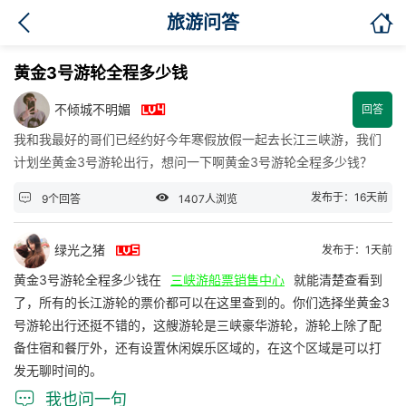

旅游问答
黄金3号游轮全程多少钱

不倾城不明媚
回答
我和我最好的哥们已经约好今年寒假放假一起去长江三峡游，我们
计划坐黄金3号游轮出行，想问一下啊黄金3号游轮全程多少钱？


发布于：16天前
9个回答
1407人浏览

绿光之猪
发布于：1天前
黄金3号游轮全程多少钱在
三峡游船票销售中心
就能清楚查看到
了，所有的长江游轮的票价都可以在这里查到的。你们选择坐黄金3
号游轮出行还挺不错的，这艘游轮是三峡豪华游轮，游轮上除了配
备住宿和餐厅外，还有设置休闲娱乐区域的，在这个区域是可以打
发无聊时间的。

我也问一句