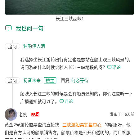
长江三峡巫峡1

我也问一句
独酌伊人泪
追问
我选择坐长江游轮出行肯定也是想站在船上观三峡风景的，
请问游轮什么时候会驶入长江三峡地段的呀？

评论
初音未来
回复
何必等待
追问
楼主
船驶入长江三峡的时候是会有船员通知的，你们注意听一下
广播通知就可以了。

评论

老例
发布于：5天前
黄金2号游轮船票查询直接找
三峡游船票销售中心
的客服呀，他
们是官方认可的船票销售方，船票价格是公开和透明的，而且客服