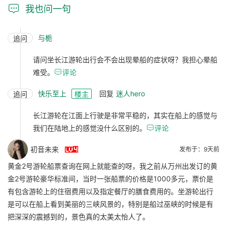

我也问一句
与栀
追问
请问坐长江游轮出行会不会出现晕船的症状呀？我担心晕船
难受。

评论
快乐至上
回复
迷人hero
追问
楼主
长江游轮在江面上行驶是非常平稳的，其实在船上的感觉与
我们在陆地上的感觉没什么区别的。

评论

初音未来
发布于：9天前
黄金2号游轮船票查询在网上就能查的呀，我之前从万州出发订的黄
金2号游轮豪华标准间，当时一张船票的价格是1000多元，票价是
有包含游轮上的住宿费用以及指定餐厅的膳食费用的。坐游轮出行
是可以在船上看到美丽的三峡风景的，特别是船过巫峡的时候是有
把深深的震撼到的，景色真的太美太怡人了。