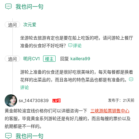

我也问一句
次元爱
追问
坐游轮去旅游肯定也是要在船上吃饭的吧，请问游轮上餐厅
准备的伙食好不好吃呀？

评论
明月CV1
回复
kaillera99
追问
楼主
游轮上准备的伙食还是很好吃很美味的，每天每餐都是换着
花样的出菜品的，而且各地的特色菜品也都是有准备的。

评论

sx_144730839
发布于：21天前
黄金邮轮渝宜线价格你们可以详细咨询一下
三峡游船票销售中心
的客服，毕竟黄金系列游轮还是有好几艘的，而且每艘的票价以及
航期都是不一样的。

我也问一句