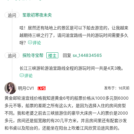
笙歌初寒夜未央
追问
哇！居然还有陆地上的景区是可以下船去游览的，让我越来
越期待三峡之行了，请问渝宜路线一共的游玩时间需要多久
呀？

评论
探险寻宝帮
回复
sx_144834565
追问
楼主
长江三峡游轮游渝宜路线全程的游玩时间一共是4天3晚。

评论

明月CV1
发布于：16天前
黄金邮轮渝宜线价格我知道黄金6号的船票价格从1000多元到6000
多元不等，船票的差距之所有这么大，是因为选择入住的房间房型
不同。我和老婆之前去三峡旅游住的豪华大床房一人的票价是2000
多元，房间还是挺宽敞的有20几平方米，并且房间里还有配套沙发
和书桌以及阳台的，还能坐在阳台上吹着江风欣赏沿途风景的。