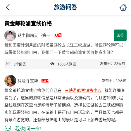

旅游问答
黄金邮轮渝宜线价格

萌主御赐天下第一
回答
我和闺蜜计划月底的时候坐游轮去长江三峡旅游，听说游轮游可以
玩得很轻松很自由，我想问一下黄金邮轮渝宜线价格多少钱？


发布于：22天前
8个回答
1665人浏览

探险寻宝帮
发布于：19天前
黄金邮轮渝宜线价格你们自己在
三峡游船票销售中心
就能详细查
看到了，这里的游轮信息是非常全面以及准确的，而且游轮的行程
路线规划在这里也是能清晰了解到的。选择长江游轮去三峡旅游确
实能玩得轻松自由，在游轮上是可以自由活动的，而且每天也都是
有景点游览的，还有部分陆地上的景区是可以下船去游玩的呢。

我也问一句