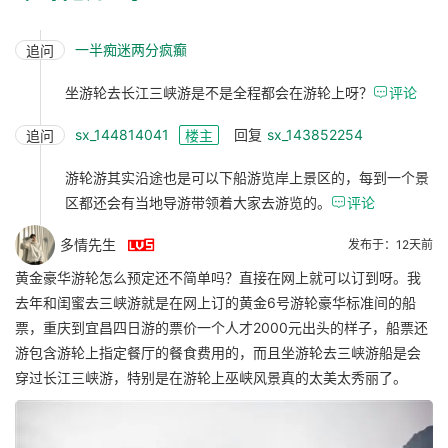
一半痴迷两分疯癫
追问
坐游轮去长江三峡游是不是全程都会在游轮上呀？

评论
sx_144814041
回复
sx_143852254
追问
楼主
游轮游其实沿途也是可以下船游览岸上景区的，每到一个景
区都还会有当地导游带领着大家去游览的。

评论

多情先生
发布于：12天前
黄金豪华游轮怎么预定还不简单吗？直接在网上就可以订到呀。我
去年和闺蜜去三峡游就是在网上订的黄金6号游轮豪华标准间的船
票，重庆到宜昌四日游的票价一个人才2000元出头的样子，船票还
游包含游轮上指定餐厅的餐食费用的，而且坐游轮去三峡游船是会
穿过长江三峡游，特别是在游轮上巫峡风景真的太美太秀丽了。