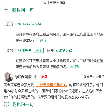
长江三峡巫峡2

我也问一句
sx_144787834
追问
我就是想在游轮上看三峡风景，请问游轮上的最佳观景地点
是在哪里呀？

评论
多情先生
回复
云纹梦纷蝶
追问
楼主
在游轮的顶层甲板是可以全视角观景，船过三峡的时候在这
里还会有船陪去风景进行讲解的呢。

评论

你好我叫很个性
发布于：19天前
黄金豪华游轮预定找
三峡游船票销售中心
的客服就能订了，他们
是24小时全天都在线的，而且他们家的价格很透明，在旅途中不会
有任何的隐瞒消费的，最重要的是他们的服务态度非常好。

我也问一句