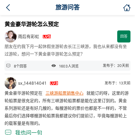

旅游问答
黄金豪华游轮怎么预定

雨后有彩虹
回答
朋友在约我下月一起休假坐游轮去长江三峡游，我也从来都没有坐
过游轮，想问一下黄金豪华游轮怎么预定？


发布于：20天前
8个回答
1603人浏览

sx_144814041
发布于：13天前
黄金豪华游轮预定在
三峡游船票销售中心
就能订的呀，这里的游
轮船票是很充足的，所有三峡游轮船票都是能在这里订到的。黄金
系列游轮还是有好几艘的，每艘游轮的票价也都是不一样的，不管
最后你们选择哪艘游轮船票我都建议你们提前订，毕竟每艘游轮上
的载客量是有限的。

我也问一句