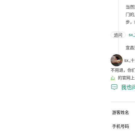
当然
门的
步，
sx
追问
宜昌
sx_
不用退，你
心
的官网上

我也
游客姓名
手机号码