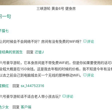
三峡游轮 黄金6号 健身房
问一句
子猫七
上的时候会不会网络不好？房间有没有免费的WiFi呀？

评论
是经典的贫困生
回复
迁徙J
六号豪华游轮，它本身房间是不带免费WiFi的，但是你如果要使用的话
全程大概是在150块钱。这是我去年租的时候的价格，我不知道今年有没
以去之前自己到电脑城去买一个无线的那种移动WiFi。

评论
度枫红
回复
sx_144752316
六号豪华游轮适不适合老人带小孩去玩？

评论
色少女
回复
客户端