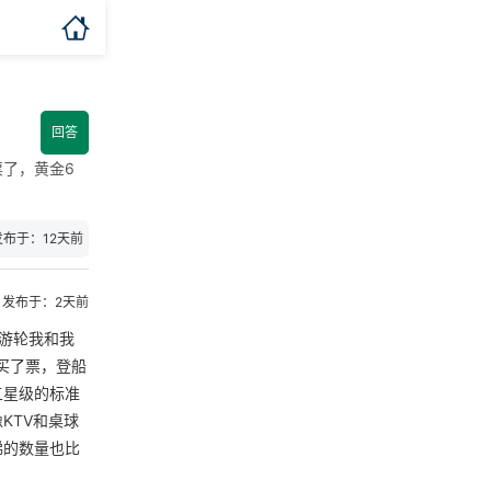

回答
了，黄金6
发布于：12天前
发布于：2天前
游轮我和我
买了票，登船
五星级的标准
KTV和桌球
梯的数量也比