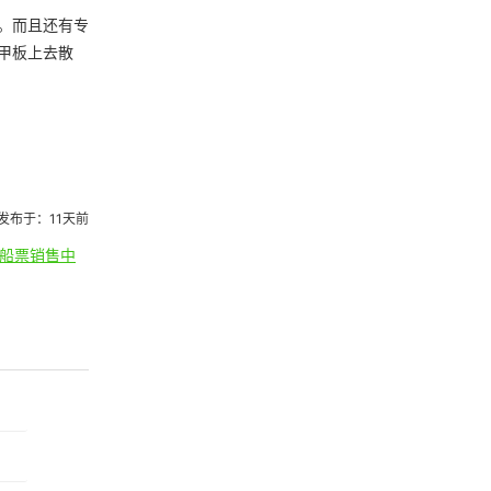
。而且还有专
甲板上去散
发布于：11天前
船票销售中