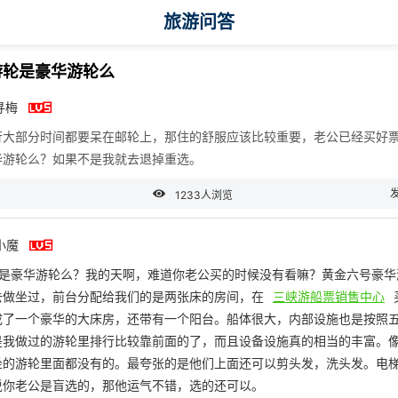
旅游问答
游轮是豪华游轮么

寻梅
行大部分时间都要呆在邮轮上，那住的舒服应该比较重要，老公已经买好票
华游轮么？如果不是我就去退掉重选。

1233人浏览

e小魔
轮是豪华游轮么？我的天啊，难道你老公买的时候没有看嘛？黄金六号豪华
去做坐过，前台分配给我们的是两张床的房间，在
三峡游船票销售中心
成了一个豪华的大床房，还带有一个阳台。船体很大，内部设施也是按照
是我做过的游轮里排行比较靠前面的了，而且设备设施真的相当的丰富。像
坐的游轮里面都没有的。最夸张的是他们上面还可以剪头发，洗头发。电
说你老公是盲选的，那他运气不错，选的还可以。