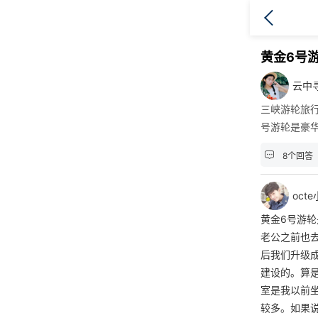
黄金6号
云中
三峡游轮旅
号游轮是豪

8个回答
oct
黄金6号游
老公之前也
后我们升级
建设的。算
室是我以前
较多。如果