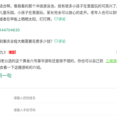
适合啊，像我看的那个冲浪游泳池，就有很多小孩子在里面玩的可高兴了
儿童乐园，小孩子在里面玩，家长完全可以放心的走开。老年人也可以到
或者在甲板上晒晒太阳，打打牌。

评论
_144704630
到重庆全程大概需要花费多少钱？

评论

十九3
们老公选的这个黄金六号豪华游轮还是很不错的，你也可以自己到
三峡游
去看一下这艘游轮的介绍。
问一句