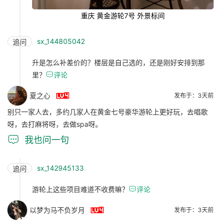
重庆 黄金游轮7号 外景标间
sx_144805042
追问
升是怎么补差价的？楼层是自己选的，还是刚好安排到那
里？

评论

夏之心
发布于：3天前
别只一家人去，多约几家人在黄金七号豪华游轮上更好玩，去唱歌
呀，去打麻将呀，去做spa呀。

我也问一句
sx_142945133
追问
游轮上这些项目难道不收费嘛？

评论

以梦为马不负岁月
发布于：3天前