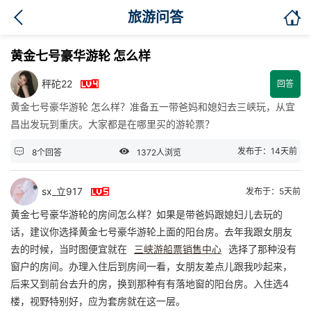

旅游问答
黄金七号豪华游轮 怎么样

秤砣22
回答
黄金七号豪华游轮 怎么样？准备五一带爸妈和媳妇去三峡玩，从宜
昌出发玩到重庆。大家都是在哪里买的游轮票？


发布于：14天前
8个回答
1372人浏览

sx_立917
发布于：5天前
黄金七号豪华游轮的房间怎么样？如果是带爸妈跟媳妇儿去玩的
话，建议你选择黄金七号豪华游轮上面的阳台房。去年我跟女朋友
去的时候，当时图便宜就在
三峡游船票销售中心
选择了那种没有
窗户的房间。办理入住后到房间一看，女朋友差点儿跟我吵起来，
后来又到前台去升的房，换到那种有有落地窗的阳台房。入住选4
楼，视野特别好，应为套房就在这一层。