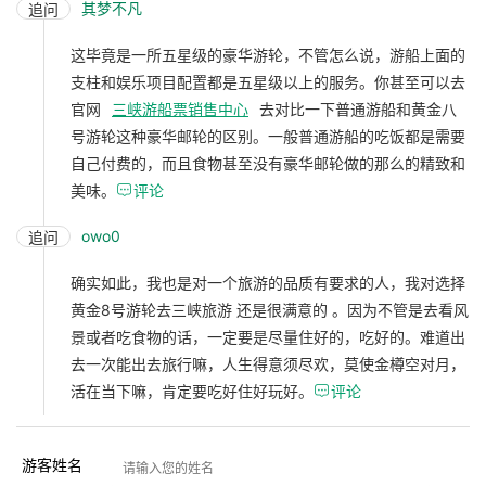
其梦不凡
追问
这毕竟是一所五星级的豪华游轮，不管怎么说，游船上面的
支柱和娱乐项目配置都是五星级以上的服务。你甚至可以去
官网
三峡游船票销售中心
去对比一下普通游船和黄金八
号游轮这种豪华邮轮的区别。一般普通游船的吃饭都是需要
自己付费的，而且食物甚至没有豪华邮轮做的那么的精致和
美味。

评论
owo0
追问
确实如此，我也是对一个旅游的品质有要求的人，我对选择
黄金8号游轮去三峡旅游 还是很满意的 。因为不管是去看风
景或者吃食物的话，一定要是尽量住好的，吃好的。难道出
去一次能出去旅行嘛，人生得意须尽欢，莫使金樽空对月，
活在当下嘛，肯定要吃好住好玩好。

评论
游客姓名