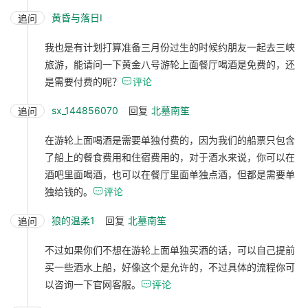
黄昏与落日I
追问
我也是有计划打算准备三月份过生的时候约朋友一起去三峡
旅游，能请问一下黄金八号游轮上面餐厅喝酒是免费的，还
是需要付费的呢？

评论
sx_144856070
回复
北墓南笙
追问
在游轮上面喝酒是需要单独付费的，因为我们的船票只包含
了船上的餐食费用和住宿费用的，对于酒水来说，你可以在
酒吧里面喝酒，也可以在餐厅里面单独点酒，但都是需要单
独给钱的。

评论
狼的温柔1
回复
北墓南笙
追问
不过如果你们不想在游轮上面单独买酒的话，可以自己提前
买一些酒水上船，好像这个是允许的，不过具体的流程你可
以咨询一下官网客服。

评论