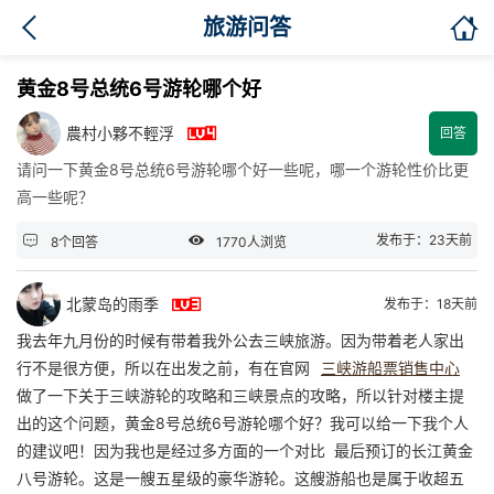

旅游问答
黄金8号总统6号游轮哪个好

農村小夥不輕浮
回答
请问一下黄金8号总统6号游轮哪个好一些呢，哪一个游轮性价比更
高一些呢？


发布于：23天前
8个回答
1770人浏览

北蒙岛的雨季
发布于：18天前
我去年九月份的时候有带着我外公去三峡旅游。因为带着老人家出
行不是很方便，所以在出发之前，有在官网
三峡游船票销售中心
做了一下关于三峡游轮的攻略和三峡景点的攻略，所以针对楼主提
出的这个问题，黄金8号总统6号游轮哪个好？我可以给一下我个人
的建议吧！因为我也是经过多方面的一个对比 最后预订的长江黄金
八号游轮。这是一艘五星级的豪华游轮。这艘游船也是属于收超五