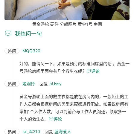
黄金游轮 硬件 分船图片 黄金1号 房间

我也问一句
MQQ320
追问
好的，能请问一下，如果是预订的标准间房型的话 ，黄金一
号游轮房间里面会有几个救生衣呢？

评论
姬羽怜
回复
pUssy
追问
黄金号游轮上面的救生衣都是放在房间内的，一般船上的工
作人员都会根据房间的类型来配额进行配放。如果说房间有
增加1个入住人数，可以到前台与工作人员沟通，领取多一
个人的救生衣。

评论
sx_军210
回复
蓝海爱人
追问