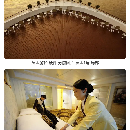
黄金游轮 硬件 分船图片 黄金1号 局部