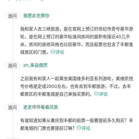
我愿此生换你
追问
我和家人去三峡旅游，是在官网上预订的世纪传奇号豪华游
轮，是在网上预订的豪华标准间房间的面积有接近40几平
米，房间的装修风格也比较豪华，而且船票也包含了丰都鬼
城景区的门票。

评论
zh_来自偶然
追问
之前我有和家人一起乘坐美国维多利亚系列游轮，美维凯悦
号价格是定成2900左右，也有去到丰都旅游，不过，去丰
都景区的丰都鬼城是自己单独买票的。

评论
走走停停看看风景
追问
有谁知道如果从重庆到丰都的船票一般要提前多久购买？丰
都鬼城的门票也要提前订嘛？

评论