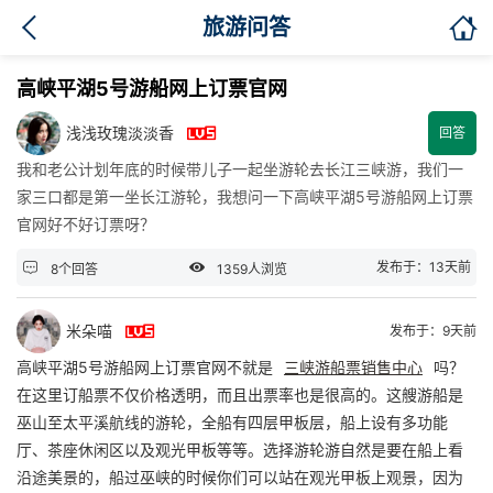

旅游问答
高峡平湖5号游船网上订票官网

浅浅玫瑰淡淡香
回答
我和老公计划年底的时候带儿子一起坐游轮去长江三峡游，我们一
家三口都是第一坐长江游轮，我想问一下高峡平湖5号游船网上订票
官网好不好订票呀？


发布于：13天前
8个回答
1359人浏览

米朵喵
发布于：9天前
高峡平湖5号游船网上订票官网不就是
三峡游船票销售中心
吗？
在这里订船票不仅价格透明，而且出票率也是很高的。这艘游船是
巫山至太平溪航线的游轮，全船有四层甲板层，船上设有多功能
厅、茶座休闲区以及观光甲板等等。选择游轮游自然是要在船上看
沿途美景的，船过巫峡的时候你们可以站在观光甲板上观景，因为