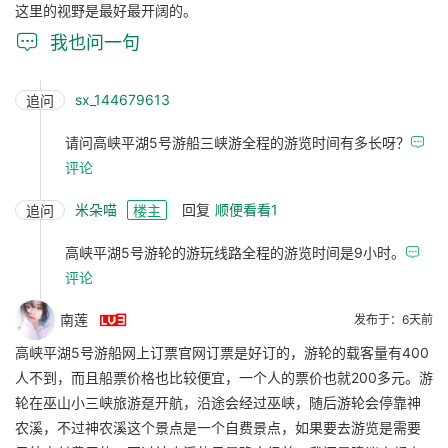
这里的视野是最好最开阔的。

我也问一句
sx_144679613
追问
请问高峡平湖5号游船三峡游全程的游览时间有多长呀？

评论
米朵喵
回复
顺便看看1
追问
楼主
高峡平湖5号游轮的游玩线路全程的游览时间是9小时。

评论

南莲
发布于：6天前
高峡平湖5号游船网上订票官网订票是好订的，游轮的载客量有400
人不到，而且船票价格也比较便宜，一个人的票价也就200多元。游
轮在巫山小三峡旅游趸开航，沿途会经过巫峡，随后游轮会停靠神
农溪，不过神农溪这个景点是一个自费景点，如果要去游览是需要