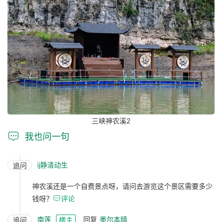
三峡神农溪2

我也问一句
ij静清动生
追问
神农溪还是一个自费景点呀，请问去游览这个景区需要多少
钱呀？

评论
南莲
回复
墨尔本晴
追问
楼主