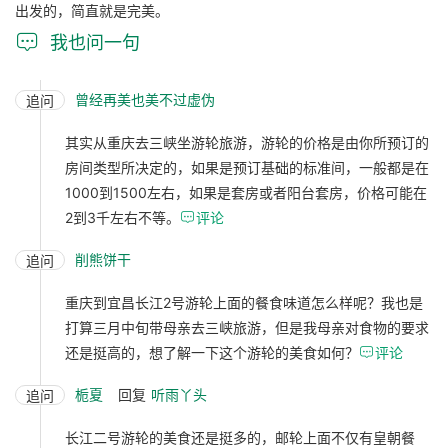
出发的，简直就是完美。

我也问一句
曾经再美也美不过虚伪
追问
其实从重庆去三峡坐游轮旅游，游轮的价格是由你所预订的
房间类型所决定的，如果是预订基础的标准间，一般都是在
1000到1500左右，如果是套房或者阳台套房，价格可能在
2到3千左右不等。

评论
削熊饼干
追问
重庆到宜昌长江2号游轮上面的餐食味道怎么样呢？我也是
打算三月中旬带母亲去三峡旅游，但是我母亲对食物的要求
还是挺高的，想了解一下这个游轮的美食如何？

评论
栀夏
回复
听雨丫头
追问
长江二号游轮的美食还是挺多的，邮轮上面不仅有皇朝餐