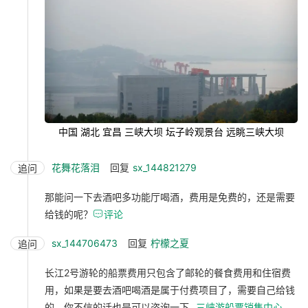
中国 湖北 宜昌 三峡大坝 坛子岭观景台 远眺三峡大坝
花舞花落泪
回复
sx_144821279
追问
那能问一下去酒吧多功能厅喝酒，费用是免费的，还是需要
给钱的呢？

评论
sx_144706473
回复
柠檬之夏
追问
长江2号游轮的船票费用只包含了邮轮的餐食费用和住宿费
用，如果是要去酒吧喝酒是属于付费项目了，需要自己给钱
的，你不信的话也是可以咨询一下
三峡游船票销售中心