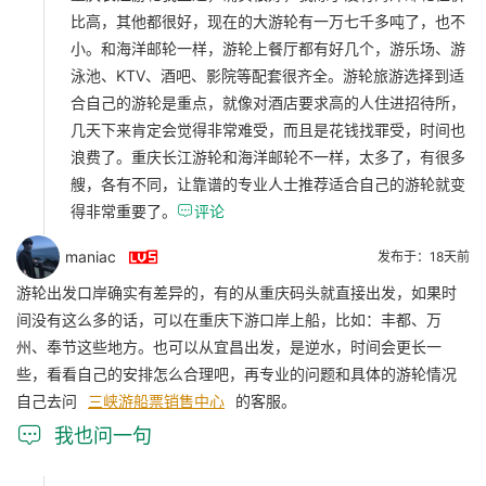
比高，其他都很好，现在的大游轮有一万七千多吨了，也不
小。和海洋邮轮一样，游轮上餐厅都有好几个，游乐场、游
泳池、KTV、酒吧、影院等配套很齐全。游轮旅游选择到适
合自己的游轮是重点，就像对酒店要求高的人住进招待所，
几天下来肯定会觉得非常难受，而且是花钱找罪受，时间也
浪费了。重庆长江游轮和海洋邮轮不一样，太多了，有很多
艘，各有不同，让靠谱的专业人士推荐适合自己的游轮就变
得非常重要了。

评论

maniac
发布于：18天前
游轮出发口岸确实有差异的，有的从重庆码头就直接出发，如果时
间没有这么多的话，可以在重庆下游口岸上船，比如：丰都、万
州、奉节这些地方。也可以从宜昌出发，是逆水，时间会更长一
些，看看自己的安排怎么合理吧，再专业的问题和具体的游轮情况
自己去问
三峡游船票销售中心
的客服。

我也问一句