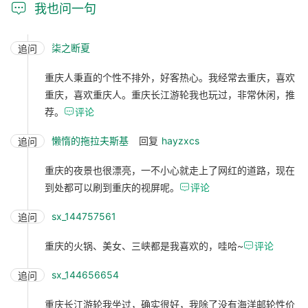

我也问一句
柒之断夏
追问
重庆人秉直的个性不排外，好客热心。我经常去重庆，喜欢
重庆，喜欢重庆人。重庆长江游轮我也玩过，非常休闲，推
荐。

评论
懒惰的拖拉夫斯基
回复
hayzxcs
追问
重庆的夜景也很漂亮，一不小心就走上了网红的道路，现在
到处都可以刷到重庆的视屏呢。

评论
sx_144757561
追问
重庆的火锅、美女、三峡都是我喜欢的，哇哈~

评论
sx_144656654
追问
重庆长江游轮我坐过，确实很好，我除了没有海洋邮轮性价