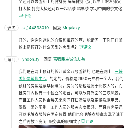
至还可以去游船上的健身房 练练健身 也可以早上跟着师父
打太极 打完太极还可以一起品茶 喝早茶 学习中国的茶文化

评论
sx_144833010
回复
Mrgalaxy
追问
好的，谢谢你这边的介绍和推荐的啊，能请问一下你们在邮
轮上是预订的什么类型的房型呢？

评论
lyndon_ty
回复
富强民主诚信友善
追问
我们是在网上预订的长江黄金八号游轮的 也是在网上
三峡
游船票销售中心
的定的，价格是2650元左右一个人，我们
预订的房型是豪华标准间。房间的话也是属于比较大的，而
且房间内也有一个独立的阳台，可以欣赏外面的三峡风景，
而且工作人员也会每天来房间打扫清洁以及更换洗漱用品，
做得非常的周到。工作人员的服务态度很好，而且有需要还
可以吧脏衣服放在固定位置 他们也会吧脏衣服拿去洗了晾干
之后再放回房间 服务真的很细致了

评论