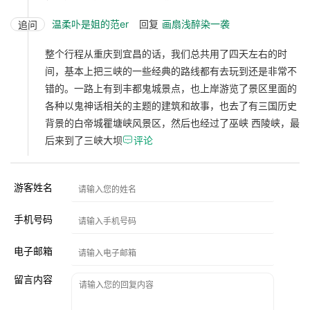
温柔卟是姐的范er
回复
画扇浅醉染一袭
追问
整个行程从重庆到宜昌的话，我们总共用了四天左右的时
间，基本上把三峡的一些经典的路线都有去玩到还是非常不
错的。一路上有到丰都鬼城景点，也上岸游览了景区里面的
各种以鬼神话相关的主题的建筑和故事，也去了有三国历史
背景的白帝城瞿塘峡风景区，然后也经过了巫峡 西陵峡，最
后来到了三峡大坝

评论
游客姓名
手机号码
电子邮箱
留言内容