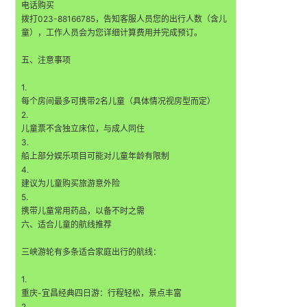
电话购买
拨打023-88166785，告知客服人员您的出行人数（含儿
童），工作人员会为您详细计算费用并完成预订。
五、注意事项
1.
每个房间最多可携带2名儿童（具体情况视房型而定）
2.
儿童票不含独立床位，与成人同住
3.
船上部分娱乐项目可能对儿童年龄有限制
4.
建议为儿童购买旅游意外险
5.
携带儿童常用药品，以备不时之需
六、适合儿童的航线推荐
三峡游轮有多条适合家庭出行的航线：
1.
重庆-宜昌经典四日游：行程轻松，景点丰富
2.