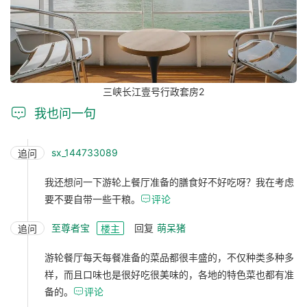
三峡长江壹号行政套房2

我也问一句
sx_144733089
追问
我还想问一下游轮上餐厅准备的膳食好不好吃呀？我在考虑
要不要自带一些干粮。

评论
至尊者宝
回复
萌呆猪
追问
楼主
游轮餐厅每天每餐准备的菜品都很丰盛的，不仅种类多种多
样，而且口味也是很好吃很美味的，各地的特色菜也都有准
备的。

评论