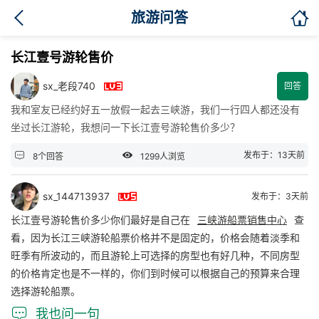

旅游问答
长江壹号游轮售价

sx_老段740
回答
我和室友已经约好五一放假一起去三峡游，我们一行四人都还没有
坐过长江游轮，我想问一下长江壹号游轮售价多少？


发布于：13天前
8个回答
1299人浏览

sx_144713937
发布于：3天前
长江壹号游轮售价多少你们最好是自己在
三峡游船票销售中心
查
看，因为长江三峡游轮船票价格并不是固定的，价格会随着淡季和
旺季有所波动的，而且游轮上可选择的房型也有好几种，不同房型
的价格肯定也是不一样的，你们到时候可以根据自己的预算来合理
选择游轮船票。

我也问一句