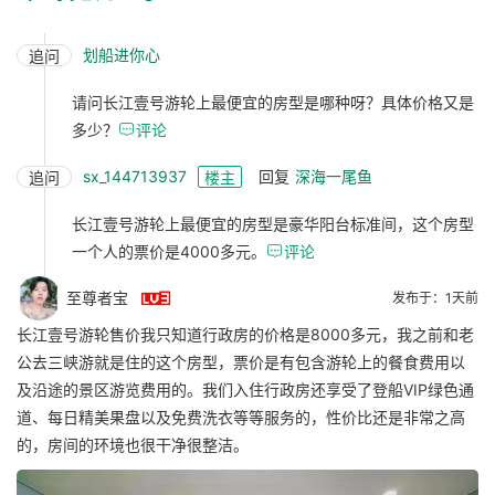
划船进你心
追问
请问长江壹号游轮上最便宜的房型是哪种呀？具体价格又是
多少？

评论
sx_144713937
回复
深海一尾鱼
追问
楼主
长江壹号游轮上最便宜的房型是豪华阳台标准间，这个房型
一个人的票价是4000多元。

评论

至尊者宝
发布于：1天前
长江壹号游轮售价我只知道行政房的价格是8000多元，我之前和老
公去三峡游就是住的这个房型，票价是有包含游轮上的餐食费用以
及沿途的景区游览费用的。我们入住行政房还享受了登船VIP绿色通
道、每日精美果盘以及免费洗衣等等服务的，性价比还是非常之高
的，房间的环境也很干净很整洁。