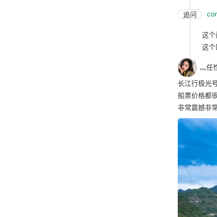
co
追问
这个
这个
灬任
长江行极光
船票价格都
非常震撼非