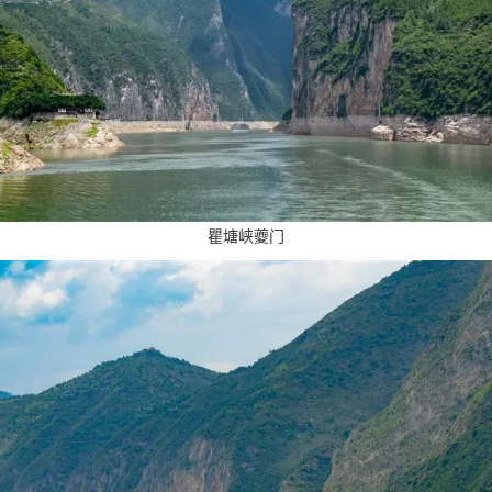
瞿塘峡夔门