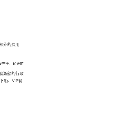
额外的费用
发布于：10天前
艘游船的行政
船、VIP餐