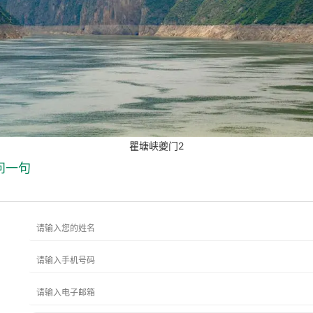
瞿塘峡夔门2
问一句