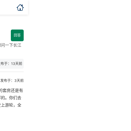

回答
想问一下长江
发布于：13天前
发布于：3天前
的套房还是有
样的。你们去
登上游轮，全