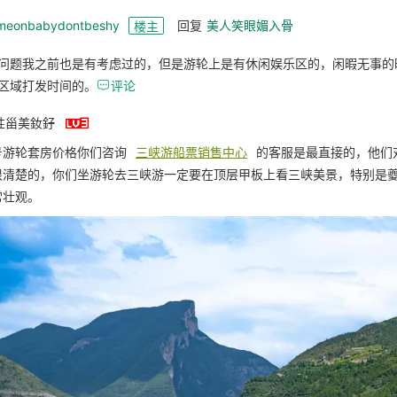
meonbabydontbeshy
回复
美人笑眼媚入骨
楼主
问题我之前也是有考虑过的，但是游轮上是有休闲娱乐区的，闲暇无事的
区域打发时间的。

评论

性甾美釹釨
号游轮套房价格你们咨询
三峡游船票销售中心
的客服是最直接的，他们
很清楚的，你们坐游轮去三峡游一定要在顶层甲板上看三峡美景，特别是
常壮观。