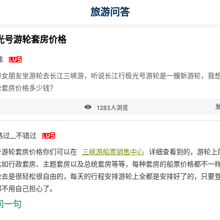
旅游问答
光号游轮套房价格

稀
带女朋友坐游轮去长江三峡游，听说长江行极光号游轮是一艘新游轮，我
轮套房价格多少钱？

1283人浏览

路过__不错过
号游轮套房价格你们可以在
三峡游船票销售中心
详细查看到的，游轮上
比如行政套房、主题套房以及总统套房等等，每种套房的船票价格都不一
轮去是很轻松很自由的，每天的行程安排游轮上全都是安排好了的，只要
都不用自己担心了。
问一句