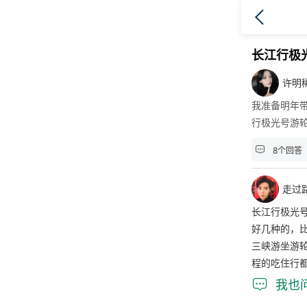
长江行极
许明
我准备明年
行极光号游

8个回答
走过
长江行极光
好几种的，
三峡游坐游
程的吃住行

我也