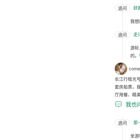
妖
追问
我想
走
追问
游轮
的。
come
长江行极光
套房船票，我
厅用餐、精

我也
那
追问
坐游