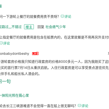
媚
问一下游轮上餐厅的就餐费用贵不贵呀？

评论
过路过__不错过
回复
社会痞气少年
楼主
上指定餐厅的就餐费用是包含在船票内的，在这里就餐是不用再另外支付

评论

onbabydontbeshy
号游轮套房价格我只知道行政套房的价格8000多元一人，因为我刚买了这
买的首行票7月14日从重庆启航。入住行政套房是可以享受景点游览优先下
美伴手礼和船长私人酒会的。
问一句
一抹阳光照在莪心里
轮去长江三峡游难道不会觉得一直在船上很无聊吗？

评论