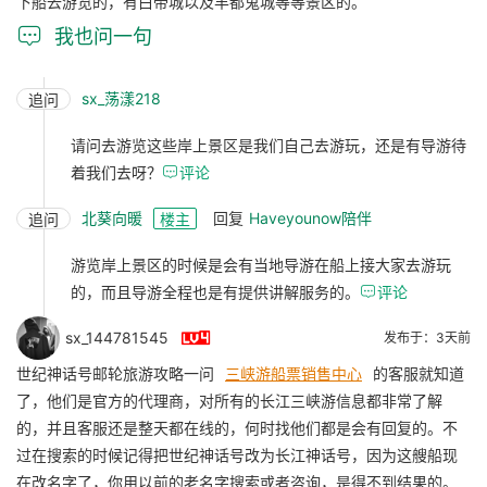
下船去游览的，有白帝城以及丰都鬼城等等景区的。

我也问一句
sx_荡漾218
追问
请问去游览这些岸上景区是我们自己去游玩，还是有导游待
着我们去呀？

评论
北葵向暖
回复
Haveyounow陪伴
追问
楼主
游览岸上景区的时候是会有当地导游在船上接大家去游玩
的，而且导游全程也是有提供讲解服务的。

评论

sx_144781545
发布于：3天前
世纪神话号邮轮旅游攻略一问
三峡游船票销售中心
的客服就知道
了，他们是官方的代理商，对所有的长江三峡游信息都非常了解
的，并且客服还是整天都在线的，何时找他们都是会有回复的。不
过在搜索的时候记得把世纪神话号改为长江神话号，因为这艘船现
在改名字了，你用以前的老名字搜索或者咨询，是得不到结果的。