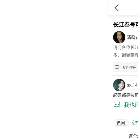
长江叁号
清晓
请问各位长
多，谢谢赐

8个回答
sx_1
起码都是按

我也
空
追问
这个