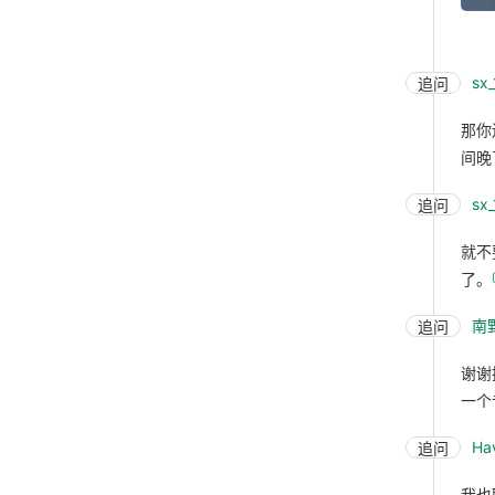
sx
追问
那你
间晚
sx
追问
就不
了。
南
追问
谢谢
一个
Ha
追问
我也