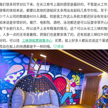
我们很多同学对比下来，在长江叁号上面的感受是最好的，不管是从工作
游客的体验来说，都要比其他的游船好太多甩出去起码几条华尔街。至于
少个人公司的数据是600人满载。但是我工作这么多航次都还好没有完全
验来说是非常好的，餐厅、电影院、酒吧、泳池都还是可以玩耍非常开心
有下水航行太久，所以谈不上全年精准的情况，这个可以从长江三峡的每
，人多一点的无非是暑假，把我们也是累安逸了的，还有就是三峡红叶的
好的，可以找
三峡游船票销售中心
买票，船上好多人都反应说这个渠
而且在船上的待遇都是不一样的哦。

评论