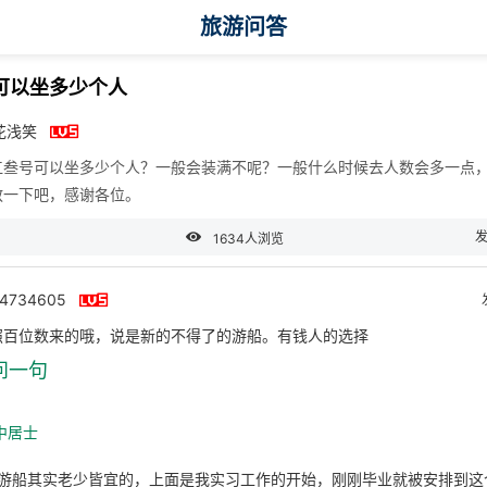
旅游问答
可以坐多少个人

花浅笑
江叁号可以坐多少个人？一般会装满不呢？一般什么时候去人数会多一点
教一下吧，感谢各位。

发
1634人浏览

44734605
照百位数来的哦，说是新的不得了的游船。有钱人的选择
问一句
中居士
游船其实老少皆宜的，上面是我实习工作的开始，刚刚毕业就被安排到这