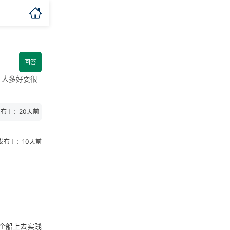

回答
，人多好耍很
布于：20天前
发布于：10天前
个船上去实践