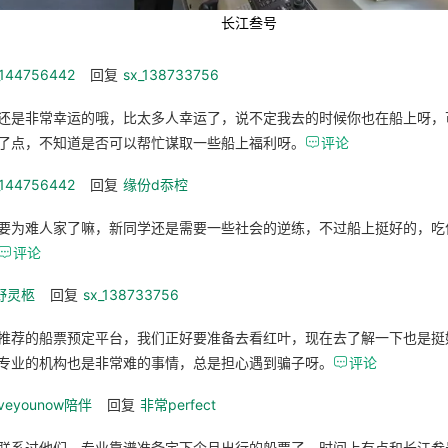
长江叁号
_144756442
回复
sx_138733756
还是非常幸运的哦，比太多人幸运了，说不定我去的时候你也在船上呀，
了点，不知道是否可以帮忙谋取一些船上福利呀。

评论
_144756442
回复
缘份d忝椌
要为难人家了嘛，新同学还是需要一些社会的逆练，不过船上挺好的，吃

评论
野灵柩
回复
sx_138733756
推荐的船票预定平台，我们正好要准备去看红叶，现在去了解一下也是挺
专业的机构也是非常难的事情，总是担心遇到骗子呀。

评论
veyounow陪伴
回复
非常perfect
联系过他们，专业靠谱准备定下个月出行的船票了，时间上有点和长江叁