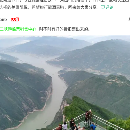
选择的美维凯悦，希望旅行能满意啦，回来给大家分享。

评论

binx
三峡游船票销售中心
时不时有好的折扣票出来的。