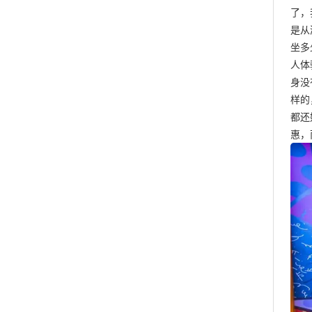
了，
是从
坐多
人体
身没
样的
都还
惠，