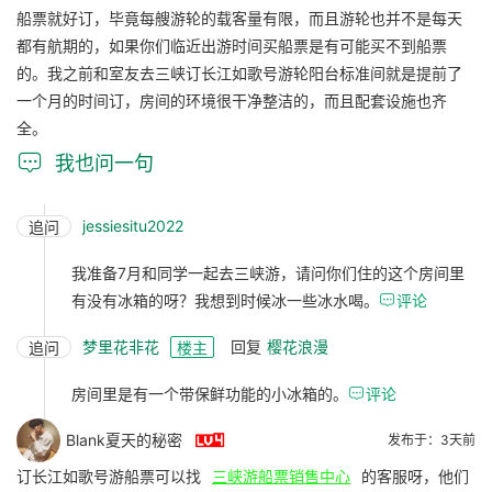
船票就好订，毕竟每艘游轮的载客量有限，而且游轮也并不是每天
都有航期的，如果你们临近出游时间买船票是有可能买不到船票
的。我之前和室友去三峡订长江如歌号游轮阳台标准间就是提前了
一个月的时间订，房间的环境很干净整洁的，而且配套设施也齐
全。

我也问一句
jessiesitu2022
追问
我准备7月和同学一起去三峡游，请问你们住的这个房间里
有没有冰箱的呀？我想到时候冰一些冰水喝。

评论
梦里花非花
回复
樱花浪漫
追问
楼主
房间里是有一个带保鲜功能的小冰箱的。

评论

Blank夏天的秘密
发布于：3天前
订长江如歌号游船票可以找
三峡游船票销售中心
的客服呀，他们