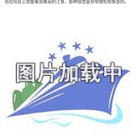
站在阳台上就能看到美丽的江景，那种感觉是非常放松和惬意的。
三峡长江奇迹江景家庭房
长江奇迹江景家庭房

我也问一句
Rebirth重生
追问