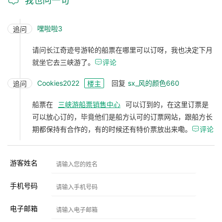
我也问一句
嘿啦啦3
追问
请问长江奇迹号游轮的船票在哪里可以订呀，我也决定下月
就坐它去三峡游了。

评论
Cookies2022
回复
sx_风的颜色660
追问
楼主
船票在
三峡游船票销售中心
可以订到的，在这里订票是
可以放心订的，毕竟他们是船方认可的订票网站，跟船方长
期都保持有合作的，有的时候还有特价票放出来嘞。

评论
游客姓名
手机号码
电子邮箱