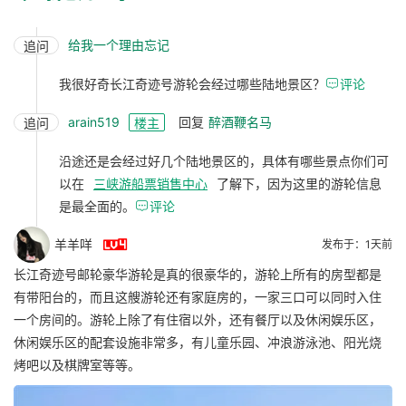
给我一个理由忘记
追问
我很好奇长江奇迹号游轮会经过哪些陆地景区？

评论
arain519
回复
醉酒鞭名马
追问
楼主
沿途还是会经过好几个陆地景区的，具体有哪些景点你们可
以在
三峡游船票销售中心
了解下，因为这里的游轮信息
是最全面的。

评论

羊羊咩
发布于：1天前
长江奇迹号邮轮豪华游轮是真的很豪华的，游轮上所有的房型都是
有带阳台的，而且这艘游轮还有家庭房的，一家三口可以同时入住
一个房间的。游轮上除了有住宿以外，还有餐厅以及休闲娱乐区，
休闲娱乐区的配套设施非常多，有儿童乐园、冲浪游泳池、阳光烧
烤吧以及棋牌室等等。