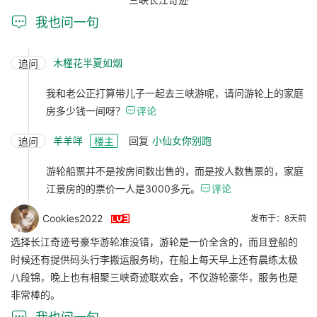

我也问一句
木槿花半夏如烟
追问
我和老公正打算带儿子一起去三峡游呢，请问游轮上的家庭
房多少钱一间呀？

评论
羊羊咩
回复
小仙女你别跑
追问
楼主
游轮船票并不是按房间数出售的，而是按人数售票的，家庭
江景房的的票价一人是3000多元。

评论

Cookies2022
发布于：8天前
选择长江奇迹号豪华游轮准没错，游轮是一价全含的，而且登船的
时候还有提供码头行李搬运服务哟，在船上每天早上还有晨练太极
八段锦，晚上也有相聚三峡奇迹联欢会，不仅游轮豪华，服务也是
非常棒的。
