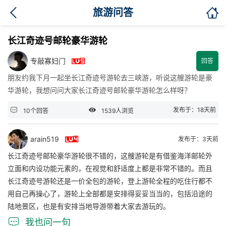

旅游问答
长江奇迹号邮轮豪华游轮

专敲寡妇门
回答
朋友约我下月一起坐长江奇迹号游轮去三峡游，听说这艘游轮是豪
华游轮，我想问问大家长江奇迹号邮轮豪华游轮怎么样呀？


发布于：18天前
10个回答
1539人浏览

arain519
发布于：3天前
长江奇迹号邮轮豪华游轮很不错的，这艘游轮是有借鉴海洋邮轮外
立面和内设功能元素的，在视觉和舒适度上都是非常不错的。而且
长江奇迹号游轮还是一价全包的游轮，登上游轮全程的吃住行都不
用自己再操心了，游轮上全部都是安排得妥妥当当的，包括沿途的
陆地景区，也是有安排当地导游带着大家去游玩的。

我也问一句