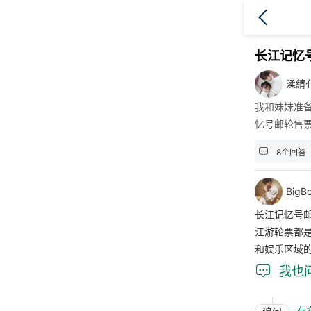
长江记忆
渘綪
我和妹妹准
忆号邮轮售

8个回答
BigB
长江记忆号
江游轮票都
和娱乐区域

我也
有