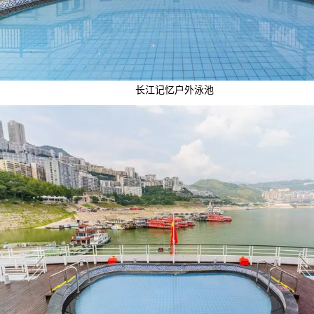
长江记忆户外泳池