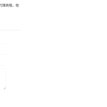
代理商哦，他