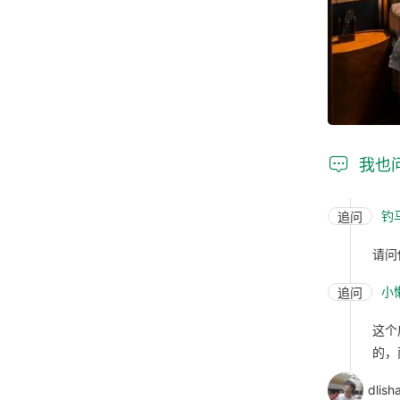

我也
钓
追问
请问
小
追问
这个
的，
dlish