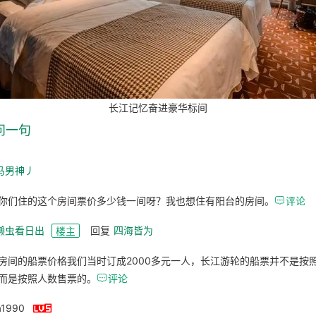
长江记忆奋进豪华标间
问一句
马男神丿
你们住的这个房间票价多少钱一间呀？我也想住有阳台的房间。

评论
懒虫看日出
回复
四海皆为
楼主
房间的船票价格我们当时订成2000多元一人，长江游轮的船票并不是按
而是按照人数售票的。

评论

a1990