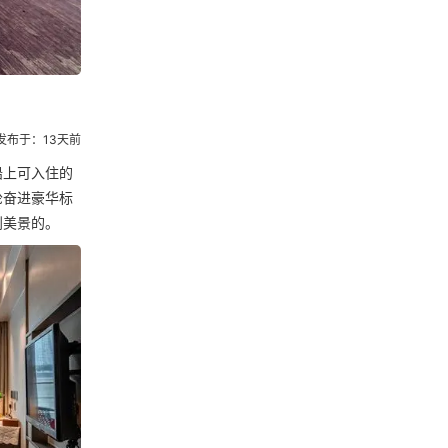
发布于：13天前
船上可入住的
轮奋进豪华标
到美景的。