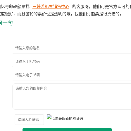
记忆号邮轮船票找
三峡游船票销售中心
的客服呀，他们可是官方认可的
态度很好，而且游轮的票价也是透明的哦，找他们订船票是很靠谱的。
问一句