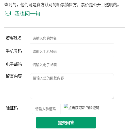
查到的，他们可是官方认可的船票销售方，票价是公开且透明的。

我也问一句
游客姓名
手机号码
电子邮箱
留言内容
验证码
提交回答