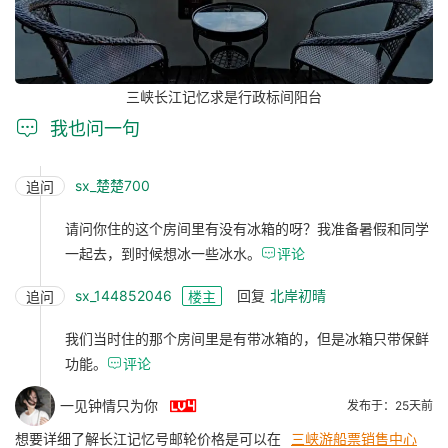
三峡长江记忆求是行政标间阳台

我也问一句
sx_楚楚700
追问
请问你住的这个房间里有没有冰箱的呀？我准备暑假和同学
一起去，到时候想冰一些冰水。

评论
sx_144852046
回复
北岸初晴
追问
楼主
我们当时住的那个房间里是有带冰箱的，但是冰箱只带保鲜
功能。

评论

一见钟情只为你
发布于：25天前
想要详细了解长江记忆号邮轮价格是可以在
三峡游船票销售中心