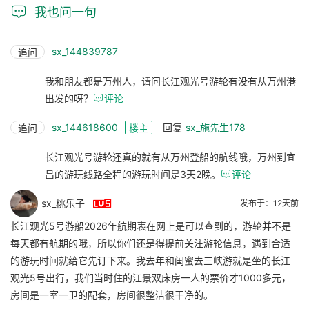

我也问一句
sx_144839787
追问
我和朋友都是万州人，请问长江观光号游轮有没有从万州港
出发的呀？

评论
sx_144618600
回复
sx_施先生178
追问
楼主
长江观光号游轮还真的就有从万州登船的航线哦，万州到宜
昌的游玩线路全程的游玩时间是3天2晚。

评论

sx_桃乐子
发布于：12天前
长江观光5号游船2026年航期表在网上是可以查到的，游轮并不是
每天都有航期的哦，所以你们还是得提前关注游轮信息，遇到合适
的游玩时间就给它先订下来。我去年和闺蜜去三峡游就是坐的长江
观光5号出行，我们当时住的江景双床房一人的票价才1000多元，
房间是一室一卫的配套，房间很整洁很干净的。